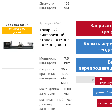
Диаметр
105
шпинделя
мм
Артикул: 66690
Запроси
Cрок поставки
от 30 до 90
Токарный
цен
дней
винторезный
станок С6150C/
Купить чер
С6250C (1000)
тенде
Мощность
7,5
В
шпинделя
кВт
перепродавец
Скорость
26 –
вращения
1700
шпинделя
об/
–
+
В
мин
корзину
Макс. длина
1000
Купить в 1 к
заготовки
мм
Максимальный
760
К сравне
диаметр
мм
заготовки