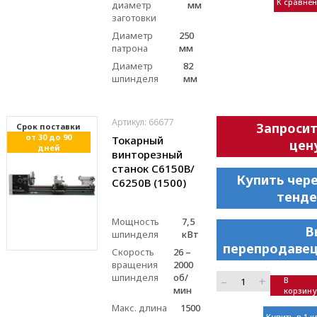
К сравне
диаметр
мм
заготовки
Диаметр
250
патрона
мм
Диаметр
82
шпинделя
мм
Артикул: 66677
Запроси
Cрок поставки
от 30 до 90
Токарный
цен
дней
винторезный
станок С6150В/
Купить чер
С6250В (1500)
тенде
Мощность
7,5
В
шпинделя
кВт
перепродавец
Скорость
26 –
вращения
2000
шпинделя
об/
–
+
В
мин
корзину
Макс. длина
1500
Купить в 1 к