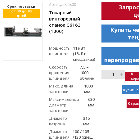
Артикул: 66800
Запрос
Cрок поставки
от 30 до 90
Токарный
ц
дней
винторезный
станок С6163
Купить ч
(1000)
тен
Мощность
11 кВт
шпинделя
(15кВт
перепродав
спец.заказ)
Скорость
7,5 –
вращения
1000
–
+
В
шпинделя
об/мин
кор
Макс. длина
1000
Купить в
заготовки
мм
Максимальный
630
К сра
диаметр
мм
заготовки
Диаметр
315
патрона
мм
Диаметр
100 / 105
шпинделя
/130 (спец.