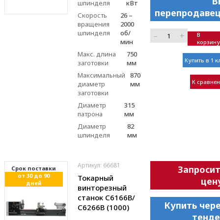
В
шпинделя
кВт
перепродавец
Скорость
26 –
вращения
2000
шпинделя
об/
–
+
В
мин
корзину
Макс. длина
750
Купить в 1 к
заготовки
мм
Максимальный
870
К сравне
диаметр
мм
заготовки
Диаметр
315
патрона
мм
Диаметр
82
шпинделя
мм
Артикул: 66681
Запроси
Cрок поставки
от 30 до 90
Токарный
цен
дней
винторезный
станок С6166В/
Купить чер
С6266В (1000)
тенде