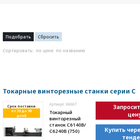
Сортировать:
по цене
по названию
Токарные винторезные станки серии C
Артикул: 66667
Запроси
Cрок поставки
от 30 до 90
Токарный
цен
дней
винторезный
станок С6140В/
Купить чер
С6240В (750)
тенде