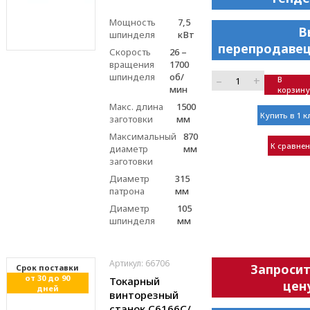
Мощность
7,5
В
шпинделя
кВт
перепродавец
Скорость
26 –
вращения
1700
шпинделя
об/
–
+
В
мин
корзину
Макс. длина
1500
Купить в 1 к
заготовки
мм
Максимальный
870
К сравне
диаметр
мм
заготовки
Диаметр
315
патрона
мм
Диаметр
105
шпинделя
мм
Артикул: 66706
Запроси
Cрок поставки
от 30 до 90
Токарный
цен
дней
винторезный
станок С6166C/