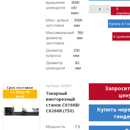
вращения
2000
шпинделя
об/
–
+
В
мин
корзину
Макс. длина
3000
Купить в 1 к
заготовки
мм
Максимальный
760
К сравне
диаметр
мм
заготовки
Диаметр
250
патрона
мм
Диаметр
82
шпинделя
мм
Артикул: 66680
Запроси
Cрок поставки
от 30 до 90
Токарный
цен
дней
винторезный
станок С6166В/
Купить чер
С6266В (750)
тенде
Мощность
7,5