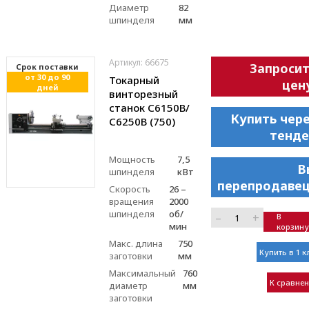
Диаметр
82
шпинделя
мм
Артикул: 66675
Запроси
Cрок поставки
от 30 до 90
Токарный
цен
дней
винторезный
станок С6150В/
Купить чер
С6250В (750)
тенде
Мощность
7,5
В
шпинделя
кВт
перепродавец
Скорость
26 –
вращения
2000
шпинделя
об/
–
+
В
мин
корзину
Макс. длина
750
Купить в 1 к
заготовки
мм
Максимальный
760
К сравне
диаметр
мм
заготовки