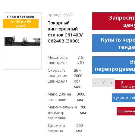
Артикул: 66671
Запроси
Cрок поставки
от 30 до 90
Токарный
цен
дней
винторезный
станок С6140В/
Купить чер
С6240В (3000)
тенде
Мощность
7,5
В
шпинделя
кВт
перепродавец
Скорость
26 –
вращения
2000
шпинделя
об/
–
+
В
мин
корзину
Макс. длина
3000
Купить в 1 к
заготовки
мм
Максимальный
700
К сравне
диаметр
мм
заготовки
Диаметр
250
патрона
мм