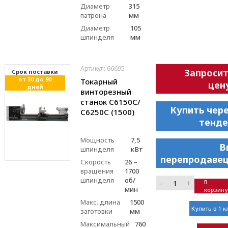
Диаметр
315
патрона
мм
Диаметр
105
шпинделя
мм
Артикул: 66695
Запроси
Cрок поставки
от 30 до 90
Токарный
цен
дней
винторезный
станок С6150C/
Купить чер
С6250C (1500)
тенде
Мощность
7,5
В
шпинделя
кВт
перепродавец
Скорость
26 –
вращения
1700
шпинделя
об/
–
+
В
мин
корзину
Макс. длина
1500
Купить в 1 к
заготовки
мм
Максимальный
760