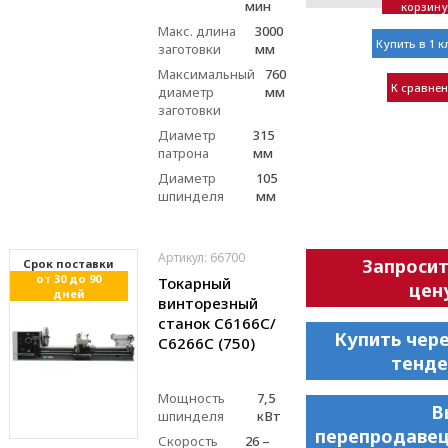
мин
корзину
Макс. длина
3000
Купить в 1 к
заготовки
мм
Максимальный
760
К сравне
диаметр
мм
заготовки
Диаметр
315
патрона
мм
Диаметр
105
шпинделя
мм
Артикул: 66700
Запроси
Cрок поставки
от 30 до 90
Токарный
цен
дней
винторезный
станок С6166C/
Купить чер
С6266C (750)
тенде
Мощность
7,5
В
шпинделя
кВт
перепродавец
Скорость
26 –