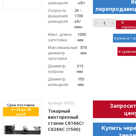
В
шпинделя
кВт
перепродавец
Скорость
26 –
вращения
1700
шпинделя
об/
–
+
В
мин
корзину
Макс. длина
1000
Купить в 1 к
заготовки
мм
Максимальный
870
К сравне
диаметр
мм
заготовки
Диаметр
315
патрона
мм
Диаметр
105
шпинделя
мм
Артикул: 66702
Запроси
Cрок поставки
от 30 до 90
Токарный
цен
дней
винторезный
станок С6166C/
Купить чер
С6266C (1500)
тенде