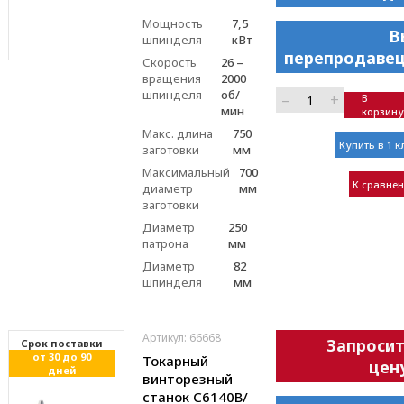
Мощность
7,5
В
шпинделя
кВт
перепродавец
Скорость
26 –
вращения
2000
шпинделя
об/
–
+
В
мин
корзину
Макс. длина
750
Купить в 1 к
заготовки
мм
Максимальный
700
К сравне
диаметр
мм
заготовки
Диаметр
250
патрона
мм
Диаметр
82
шпинделя
мм
Артикул: 66668
Запроси
Cрок поставки
от 30 до 90
Токарный
цен
дней
винторезный
станок С6140В/