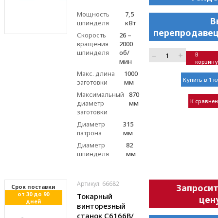
Мощность
7,5
В
шпинделя
кВт
перепродавец
Скорость
26 –
вращения
2000
шпинделя
об/
–
+
В
мин
корзину
Макс. длина
1000
Купить в 1 к
заготовки
мм
Максимальный
870
К сравне
диаметр
мм
заготовки
Диаметр
315
патрона
мм
Диаметр
82
шпинделя
мм
Артикул: 66682
Запроси
Cрок поставки
от 30 до 90
Токарный
цен
дней
винторезный
станок С6166В/