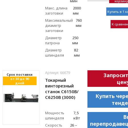
мин
корзину
Макс. длина
2000
Купить в 1 к
заготовки
мм
Максимальный
760
К сравне
диаметр
мм
заготовки
Диаметр
250
патрона
мм
Диаметр
82
шпинделя
мм
Артикул: 66679
Запроси
Cрок поставки
от 30 до 90
Токарный
цен
дней
винторезный
станок С6150В/
Купить чер
С6250В (3000)
тенде
Мощность
7,5
В
шпинделя
кВт
перепродавец
Скорость
26 –