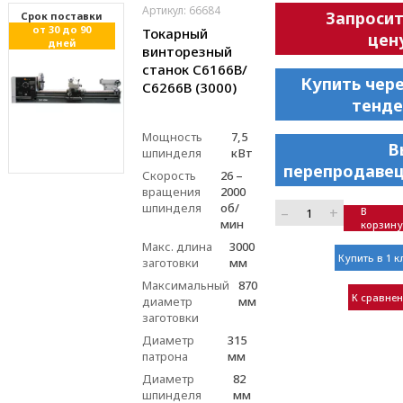
Артикул: 66684
Запроси
Cрок поставки
от 30 до 90
Токарный
цен
дней
винторезный
станок С6166В/
Купить чер
С6266В (3000)
тенде
Мощность
7,5
В
шпинделя
кВт
перепродавец
Скорость
26 –
вращения
2000
шпинделя
об/
–
+
В
мин
корзину
Макс. длина
3000
Купить в 1 к
заготовки
мм
Максимальный
870
К сравне
диаметр
мм
заготовки
Диаметр
315
патрона
мм
Диаметр
82
шпинделя
мм