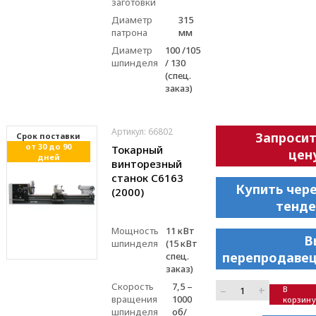
заготовки
Диаметр
315
патрона
мм
Диаметр
100 /105
шпинделя
/ 130
(спец.
заказ)
Артикул: 66802
Запроси
Cрок поставки
от 30 до 90
Токарный
цен
дней
винторезный
станок С6163
Купить чер
(2000)
тенде
Мощность
11 кВт
В
шпинделя
(15 кВт
перепродавец
спец.
заказ)
Скорость
7,5 –
–
+
В
вращения
1000
корзину
шпинделя
об/