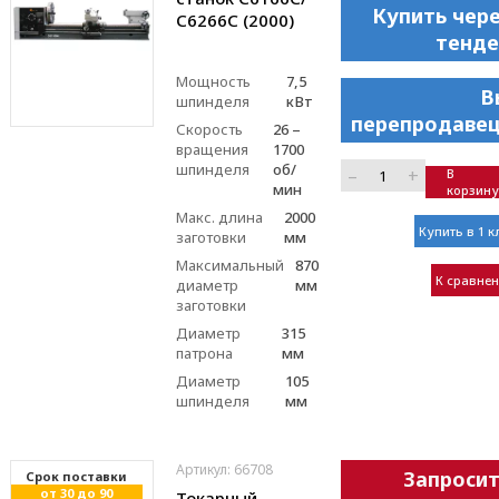
Купить чер
С6266C (2000)
тенде
Мощность
7,5
В
шпинделя
кВт
перепродавец
Скорость
26 –
вращения
1700
шпинделя
об/
–
+
В
мин
корзину
Макс. длина
2000
Купить в 1 к
заготовки
мм
Максимальный
870
К сравне
диаметр
мм
заготовки
Диаметр
315
патрона
мм
Диаметр
105
шпинделя
мм
Артикул: 66708
Запроси
Cрок поставки
от 30 до 90
Токарный