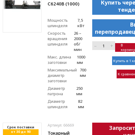
Купить чер
С6240В (1000)
тенде
Мощность
7,5
В
шпинделя
кВт
перепродавец
Скорость
26 –
вращения
2000
шпинделя
об/
–
+
В
мин
корзину
Макс. длина
1000
Купить в 1 к
заготовки
мм
Максимальный
700
К сравне
диаметр
мм
заготовки
Диаметр
250
патрона
мм
Диаметр
82
шпинделя
мм
Артикул: 66669
Запроси
Cрок поставки
от 30 до 90
Токарный