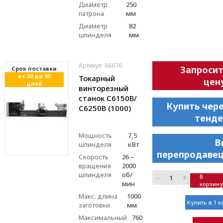
Диаметр
250
патрона
мм
Диаметр
82
шпинделя
мм
Артикул: 66676
Запроси
Cрок поставки
от 30 до 90
Токарный
цен
дней
винторезный
станок С6150В/
Купить чер
С6250В (1000)
тенде
Мощность
7,5
В
шпинделя
кВт
перепродавец
Скорость
26 –
вращения
2000
шпинделя
об/
–
+
В
мин
корзину
Макс. длина
1000
Купить в 1 к
заготовки
мм
Максимальный
760