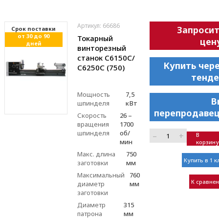
Артикул: 66686
Запроси
Cрок поставки
от 30 до 90
Токарный
цен
дней
винторезный
станок С6150C/
Купить чер
С6250C (750)
тенде
Мощность
7,5
В
шпинделя
кВт
перепродавец
Скорость
26 –
вращения
1700
шпинделя
об/
–
+
В
мин
корзину
Макс. длина
750
Купить в 1 к
заготовки
мм
Максимальный
760
К сравне
диаметр
мм
заготовки
Диаметр
315
патрона
мм