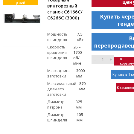
цен
дней
винторезный
станок С6166C/
Купить чер
С6266C (3000)
тенде
Мощность
7,5
В
шпинделя
кВт
перепродавец
Скорость
26 –
вращения
1700
шпинделя
об/
–
+
В
мин
корзину
Макс. длина
3000
Купить в 1 к
заготовки
мм
Максимальный
870
К сравне
диаметр
мм
заготовки
Диаметр
325
патрона
мм
Диаметр
105
шпинделя
мм