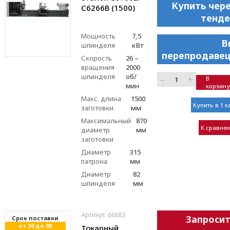
Купить чер
С6266В (1500)
тенде
Мощность
7,5
В
шпинделя
кВт
перепродавец
Скорость
26 –
вращения
2000
шпинделя
об/
–
+
В
мин
корзину
Макс. длина
1500
Купить в 1 к
заготовки
мм
Максимальный
870
К сравне
диаметр
мм
заготовки
Диаметр
315
патрона
мм
Диаметр
82
шпинделя
мм
Артикул: 66683
Запроси
Cрок поставки
от 30 до 90
Токарный