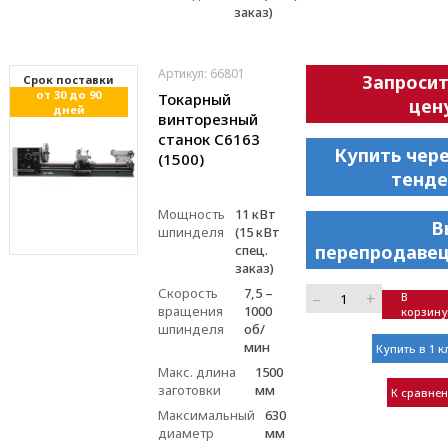
заказ)
Артикул: 66801
Запроси
Cрок поставки
от 30 до 90
Токарный
цен
дней
винторезный
станок С6163
Купить чер
(1500)
тенде
Мощность
11 кВт
В
шпинделя
(15 кВт
перепродавец
спец.
заказ)
Скорость
7,5 –
–
+
В
вращения
1000
корзину
шпинделя
об/
мин
Купить в 1 к
Макс. длина
1500
заготовки
мм
К сравне
Максимальный
630
диаметр
мм