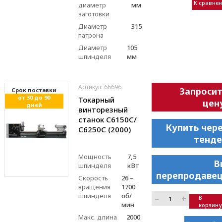
К сравне
диаметр
мм
заготовки
Диаметр
315
патрона
Диаметр
105
шпинделя
мм
Артикул: 66696
Запроси
Cрок поставки
от 30 до 90
Токарный
цен
дней
винторезный
станок С6150C/
Купить чер
С6250C (2000)
тенде
Мощность
7,5
В
шпинделя
кВт
перепродавец
Скорость
26 –
вращения
1700
шпинделя
об/
–
+
В
мин
корзину
Макс. длина
2000