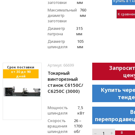
Купить в 1 к
заготовки
мм
Максимальный
760
К сравне
диаметр
мм
заготовки
Диаметр
315
патрона
мм
Диаметр
105
шпинделя
мм
Артикул: 66699
Запроси
Cрок поставки
от 30 до 90
Токарный
цен
дней
винторезный
станок С6150C/
Купить чер
С6250C (3000)
тенде
Мощность
7,5
В
шпинделя
кВт
перепродавец
Скорость
26 –
вращения
1700
шпинделя
об/
–
+
В