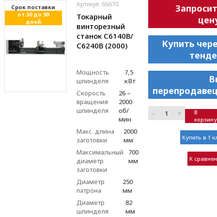
Артикул: 66670
Запроси
Cрок поставки
от 30 до 90
Токарный
цен
дней
винторезный
станок С6140В/
Купить чер
С6240В (2000)
тенде
Мощность
7,5
В
шпинделя
кВт
перепродавец
Скорость
26 –
вращения
2000
шпинделя
об/
–
+
В
мин
корзину
Макс. длина
2000
Купить в 1 к
заготовки
мм
Максимальный
700
К сравне
диаметр
мм
заготовки
Диаметр
250
патрона
мм
Диаметр
82
шпинделя
мм