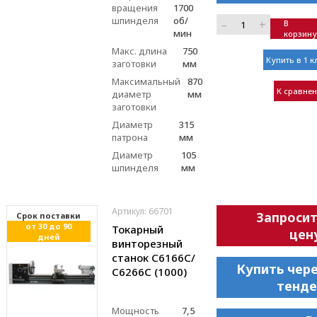
вращения
1700
шпинделя
об/
–
+
В
мин
корзину
Макс. длина
750
Купить в 1 к
заготовки
мм
Максимальный
870
К сравне
диаметр
мм
заготовки
Диаметр
315
патрона
мм
Диаметр
105
шпинделя
мм
Артикул: 66701
Запроси
Cрок поставки
от 30 до 90
Токарный
цен
дней
винторезный
станок С6166C/
Купить чер
С6266C (1000)
тенде
Мощность
7,5