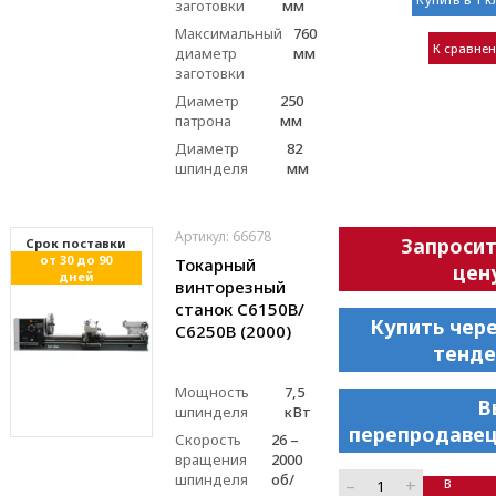
заготовки
мм
Максимальный
760
К сравне
диаметр
мм
заготовки
Диаметр
250
патрона
мм
Диаметр
82
шпинделя
мм
Артикул: 66678
Запроси
Cрок поставки
от 30 до 90
Токарный
цен
дней
винторезный
станок С6150В/
Купить чер
С6250В (2000)
тенде
Мощность
7,5
В
шпинделя
кВт
перепродавец
Скорость
26 –
вращения
2000
шпинделя
об/
–
+
В