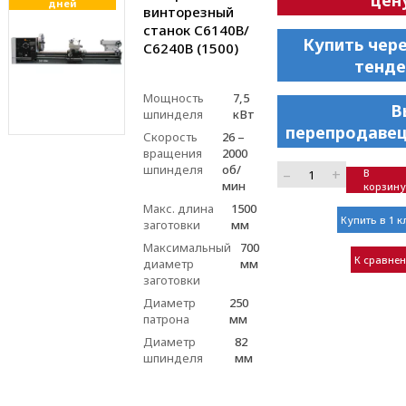
цен
дней
винторезный
станок С6140В/
Купить чер
С6240В (1500)
тенде
Мощность
7,5
В
шпинделя
кВт
перепродавец
Скорость
26 –
вращения
2000
шпинделя
об/
–
+
В
мин
корзину
Макс. длина
1500
Купить в 1 к
заготовки
мм
Максимальный
700
К сравне
диаметр
мм
заготовки
Диаметр
250
патрона
мм
Диаметр
82
шпинделя
мм