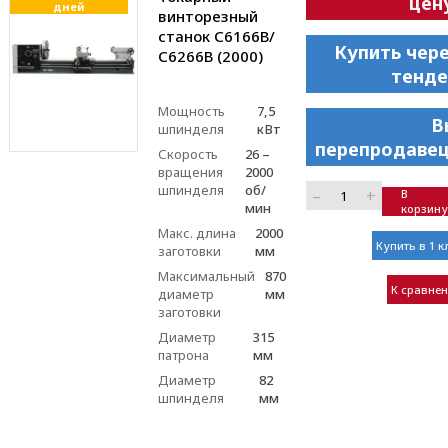
цен
дней
винторезный
станок С6166В/
Купить чер
С6266В (2000)
тенде
Мощность
7,5
В
шпинделя
кВт
перепродавец
Скорость
26 –
вращения
2000
шпинделя
об/
–
+
В
мин
корзину
Макс. длина
2000
Купить в 1 к
заготовки
мм
Максимальный
870
К сравне
диаметр
мм
заготовки
Диаметр
315
патрона
мм
Диаметр
82
шпинделя
мм