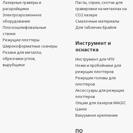
Лазерные гравёры и
Пасты, спреи, скотчи для
раскройщики
гравировки на металлах на
Электроэрозионное
CO2 лазере
оборудование
Смазочные материалы
Плоскошлифовальные
Для табличек Брайля
станки
Режущие плоттеры
Инструмент и
Широкоформатные сканеры
оснастка
Резаки для металла,
обрезчики углов,
Инструмент для ЧПУ
вырубщики
Ножи и пробойники для
режущих плоттеров
Режущие головы для
плоттеров
Аксессуары для режущих
плоттеров
Опции для лазеров MAGIC
Цанги
Вакуумное крепление
ПО