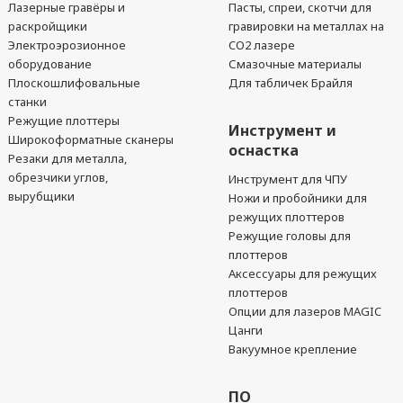
Лазерные гравёры и
Пасты, спреи, скотчи для
раскройщики
гравировки на металлах на
Электроэрозионное
CO2 лазере
оборудование
Смазочные материалы
Плоскошлифовальные
Для табличек Брайля
станки
Режущие плоттеры
Инструмент и
Широкоформатные сканеры
оснастка
Резаки для металла,
обрезчики углов,
Инструмент для ЧПУ
вырубщики
Ножи и пробойники для
режущих плоттеров
Режущие головы для
плоттеров
Аксессуары для режущих
плоттеров
Опции для лазеров MAGIC
Цанги
Вакуумное крепление
ПО