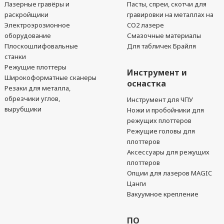
Лазерные гравёры и
Пасты, спреи, скотчи для
раскройщики
гравировки на металлах на
Электроэрозионное
CO2 лазере
оборудование
Смазочные материалы
Плоскошлифовальные
Для табличек Брайля
станки
Режущие плоттеры
Инструмент и
Широкоформатные сканеры
оснастка
Резаки для металла,
обрезчики углов,
Инструмент для ЧПУ
вырубщики
Ножи и пробойники для
режущих плоттеров
Режущие головы для
плоттеров
Аксессуары для режущих
плоттеров
Опции для лазеров MAGIC
Цанги
Вакуумное крепление
ПО