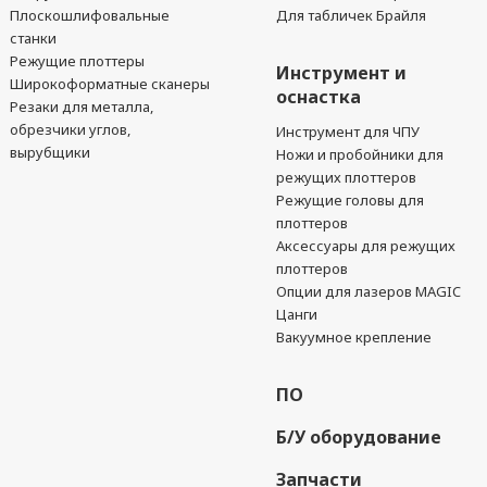
Плоскошлифовальные
Для табличек Брайля
станки
Режущие плоттеры
Инструмент и
Широкоформатные сканеры
оснастка
Резаки для металла,
обрезчики углов,
Инструмент для ЧПУ
вырубщики
Ножи и пробойники для
режущих плоттеров
Режущие головы для
плоттеров
Аксессуары для режущих
плоттеров
Опции для лазеров MAGIC
Цанги
Вакуумное крепление
ПО
Б/У оборудование
Запчасти