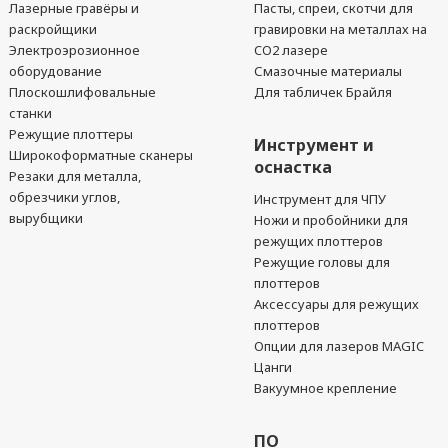
Лазерные гравёры и
Пасты, спреи, скотчи для
раскройщики
гравировки на металлах на
Электроэрозионное
CO2 лазере
оборудование
Смазочные материалы
Плоскошлифовальные
Для табличек Брайля
станки
Режущие плоттеры
Инструмент и
Широкоформатные сканеры
оснастка
Резаки для металла,
обрезчики углов,
Инструмент для ЧПУ
вырубщики
Ножи и пробойники для
режущих плоттеров
Режущие головы для
плоттеров
Аксессуары для режущих
плоттеров
Опции для лазеров MAGIC
Цанги
Вакуумное крепление
ПО