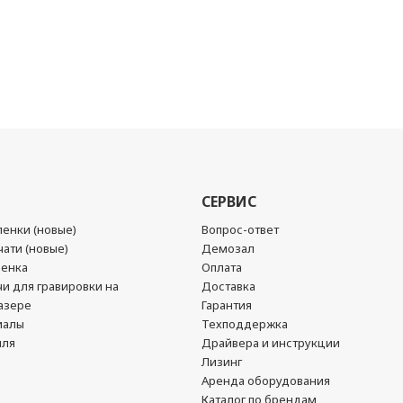
СЕРВИС
енки (новые)
Вопрос-ответ
ати (новые)
Демозал
ленка
Оплата
чи для гравировки на
Доставка
азере
Гарантия
иалы
Техподдержка
йля
Драйвера и инструкции
Лизинг
Аренда оборудования
Каталог по брендам