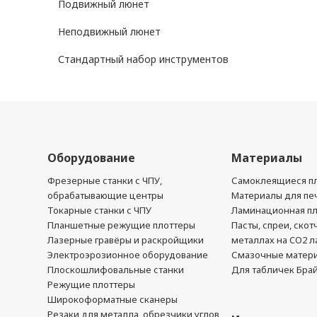
Подвижный люнет
Неподвижный люнет
Стандартный набор инструментов
Оборудование
Материалы
Фрезерные станки с ЧПУ,
Самоклеящиеся пл
обрабатывающие центры
Материалы для печ
Токарные станки с ЧПУ
Ламинационная п
Планшетные режущие плоттеры
Пасты, спреи, скот
Лазерные гравёры и раскройщики
металлах на CO2 л
Электроэрозионное оборудование
Смазочные матер
Плоскошлифовальные станки
Для табличек Бра
Режущие плоттеры
Широкоформатные сканеры
Резаки для металла, обрезчики углов,