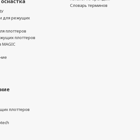
 оснастка
Словарь терминов
ПУ
и для режущих
ля плоттеров
ежущих плоттеров
в MAGIC
ние
ание
ущих плоттеров
otech