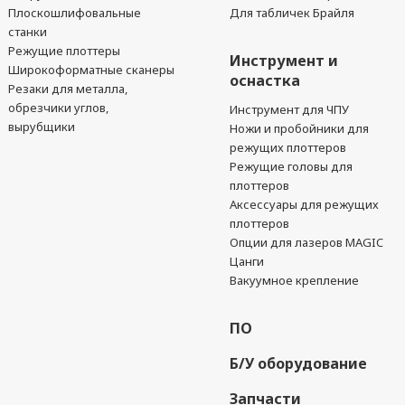
Плоскошлифовальные
Для табличек Брайля
станки
Режущие плоттеры
Инструмент и
Широкоформатные сканеры
оснастка
Резаки для металла,
обрезчики углов,
Инструмент для ЧПУ
вырубщики
Ножи и пробойники для
режущих плоттеров
Режущие головы для
плоттеров
Аксессуары для режущих
плоттеров
Опции для лазеров MAGIC
Цанги
Вакуумное крепление
ПО
Б/У оборудование
Запчасти