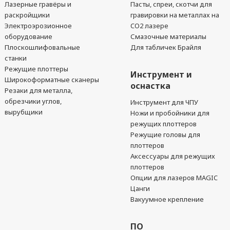
Лазерные гравёры и
Пасты, спреи, скотчи для
раскройщики
гравировки на металлах на
Электроэрозионное
CO2 лазере
оборудование
Смазочные материалы
Плоскошлифовальные
Для табличек Брайля
станки
Режущие плоттеры
Инструмент и
Широкоформатные сканеры
оснастка
Резаки для металла,
обрезчики углов,
Инструмент для ЧПУ
вырубщики
Ножи и пробойники для
режущих плоттеров
Режущие головы для
плоттеров
Аксессуары для режущих
плоттеров
Опции для лазеров MAGIC
Цанги
Вакуумное крепление
ПО