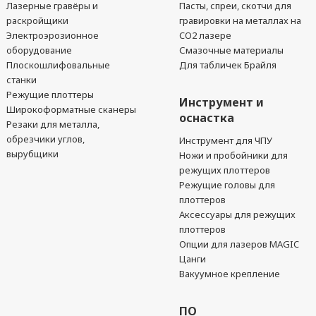
Лазерные гравёры и
Пасты, спреи, скотчи для
раскройщики
гравировки на металлах на
Электроэрозионное
CO2 лазере
оборудование
Смазочные материалы
Плоскошлифовальные
Для табличек Брайля
станки
Режущие плоттеры
Инструмент и
Широкоформатные сканеры
оснастка
Резаки для металла,
обрезчики углов,
Инструмент для ЧПУ
вырубщики
Ножи и пробойники для
режущих плоттеров
Режущие головы для
плоттеров
Аксессуары для режущих
плоттеров
Опции для лазеров MAGIC
Цанги
Вакуумное крепление
ПО