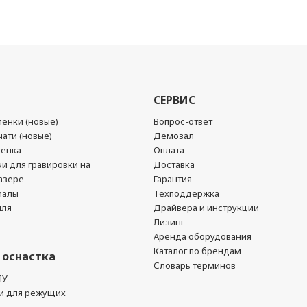
СЕРВИС
енки (новые)
Вопрос-ответ
ати (новые)
Демозал
ленка
Оплата
чи для гравировки на
Доставка
азере
Гарантия
иалы
Техподдержка
йля
Драйвера и инструкции
Лизинг
Аренда оборудования
Каталог по брендам
 оснастка
Словарь терминов
ПУ
и для режущих