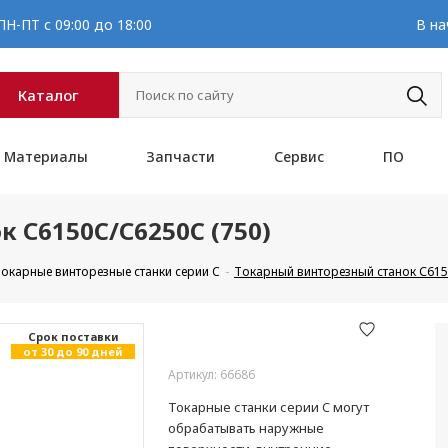
Н-ПТ с 09:00 до 18:00
В на
Каталог
Материалы
Запчасти
Сервис
ПО
 С6150C/С6250C (750)
окарные винторезные станки серии C
Токарный винторезный станок С615
Cрок поставки
от 30 до 90 дней
Артикул: 66686
Токарные станки серии C могут
обрабатывать наружные