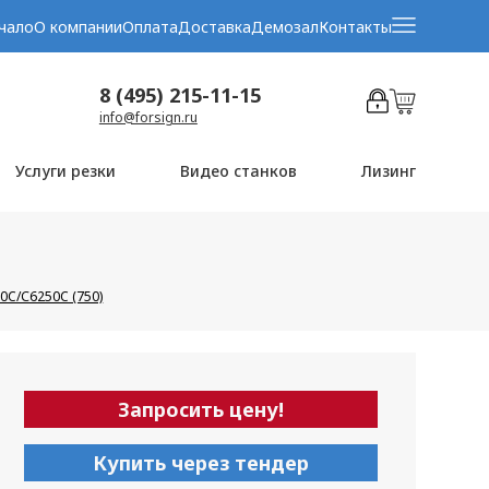
чало
О компании
Оплата
Доставка
Демозал
Контакты
8 (495) 215-11-15
info@forsign.ru
Услуги резки
Видео станков
Лизинг
0C/С6250C (750)
Запросить цену!
Купить через тендер