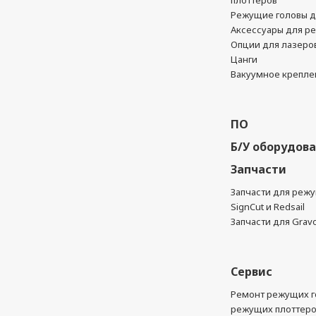
плоттеров
Режущие головы д
Аксессуары для р
Опции для лазеро
Цанги
Вакуумное крепле
ПО
Б/У оборудов
Запчасти
Запчасти для реж
SignCut и Redsail
Запчасти для Grav
Сервис
Ремонт режущих г
режущих плоттер