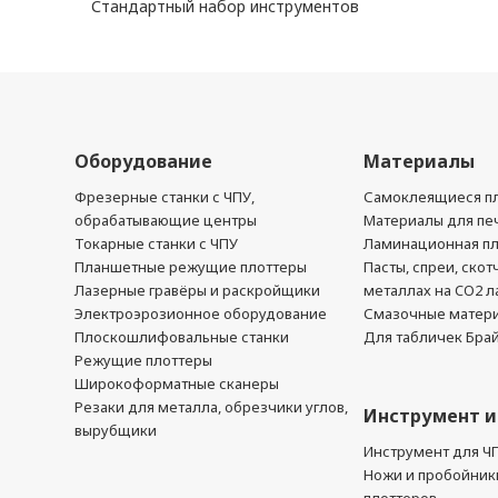
Стандартный набор инструментов
Оборудование
Материалы
Фрезерные станки с ЧПУ,
Самоклеящиеся пл
обрабатывающие центры
Материалы для печ
Токарные станки с ЧПУ
Ламинационная п
Планшетные режущие плоттеры
Пасты, спреи, скот
Лазерные гравёры и раскройщики
металлах на CO2 л
Электроэрозионное оборудование
Смазочные матер
Плоскошлифовальные станки
Для табличек Бра
Режущие плоттеры
Широкоформатные сканеры
Резаки для металла, обрезчики углов,
Инструмент и
вырубщики
Инструмент для Ч
Ножи и пробойник