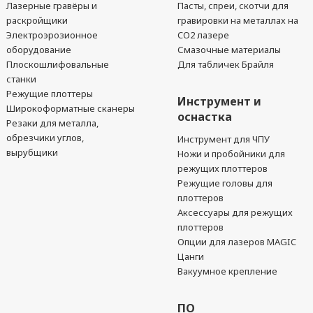
Лазерные гравёры и
Пасты, спреи, скотчи для
раскройщики
гравировки на металлах на
Электроэрозионное
CO2 лазере
оборудование
Смазочные материалы
Плоскошлифовальные
Для табличек Брайля
станки
Режущие плоттеры
Инструмент и
Широкоформатные сканеры
оснастка
Резаки для металла,
обрезчики углов,
Инструмент для ЧПУ
вырубщики
Ножи и пробойники для
режущих плоттеров
Режущие головы для
плоттеров
Аксессуары для режущих
плоттеров
Опции для лазеров MAGIC
Цанги
Вакуумное крепление
ПО