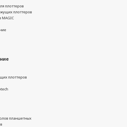
ля плоттеров
ежущих плоттеров
в MAGIC
ние
ание
ущих плоттеров
otech
олов планшетных
ов