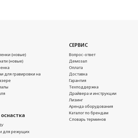
СЕРВИС
енки (новые)
Вопрос-ответ
ати (новые)
Демозал
ленка
Оплата
чи для гравировки на
Доставка
азере
Гарантия
иалы
Техподдержка
йля
Драйвера и инструкции
Лизинг
Аренда оборудования
Каталог по брендам
 оснастка
Словарь терминов
ПУ
и для режущих