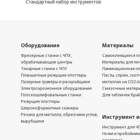
Стандартный набор инструментов
Оборудование
Материалы
Фрезерные станки с ЧПУ,
Самоклеящиеся пл
обрабатывающие центры
Материалы для печ
Токарные станки с ЧПУ
Ламинационная п
Планшетные режущие плоттеры
Пасты, спреи, скот
Лазерные гравёры и раскройщики
металлах на CO2 л
Электроэрозионное оборудование
Смазочные матер
Плоскошлифовальные станки
Для табличек Бра
Режущие плоттеры
Широкоформатные сканеры
Резаки для металла, обрезчики углов,
Инструмент и
вырубщики
Инструмент для Ч
Ножи и пробойник