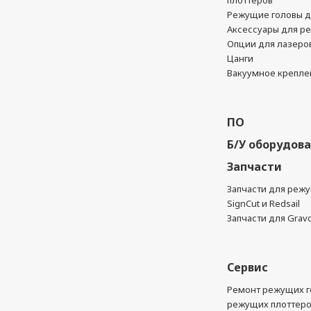
плоттеров
Режущие головы д
Аксессуары для р
Опции для лазеро
Цанги
Вакуумное крепле
ПО
Б/У оборудов
Запчасти
Запчасти для реж
SignCut и Redsail
Запчасти для Grav
Сервис
Ремонт режущих г
режущих плоттер