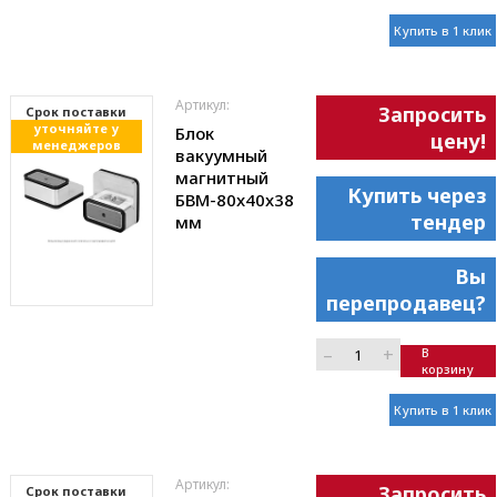
Купить в 1 клик
Артикул:
Запросить
Cрок поставки
уточняйте у
Блок
цену!
менеджеров
вакуумный
магнитный
Купить через
БВМ-80x40x38
тендер
мм
Вы
перепродавец?
–
+
В
корзину
Купить в 1 клик
Артикул:
Запросить
Cрок поставки