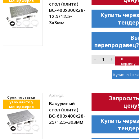
менеджеров
стол (плита)
ВС-400х300х28-
Купить через
12.5/12.5-
тендер
3x3мм
Вы
перепродавец?
–
+
В
корзину
Купить в 1 кли
Артикул:
Запросить
Cрок поставки
уточняйте у
Вакуумный
цену!
менеджеров
стол (плита)
ВС-600х400х28-
Купить через
25/12.5-3x3мм
тендер