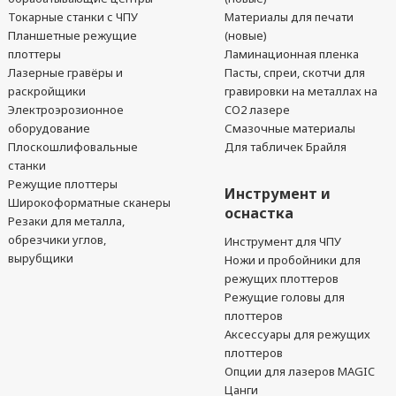
Токарные станки с ЧПУ
Материалы для печати
Планшетные режущие
(новые)
плоттеры
Ламинационная пленка
Лазерные гравёры и
Пасты, спреи, скотчи для
раскройщики
гравировки на металлах на
Электроэрозионное
CO2 лазере
оборудование
Смазочные материалы
Плоскошлифовальные
Для табличек Брайля
станки
Режущие плоттеры
Инструмент и
Широкоформатные сканеры
оснастка
Резаки для металла,
обрезчики углов,
Инструмент для ЧПУ
вырубщики
Ножи и пробойники для
режущих плоттеров
Режущие головы для
плоттеров
Аксессуары для режущих
плоттеров
Опции для лазеров MAGIC
Цанги