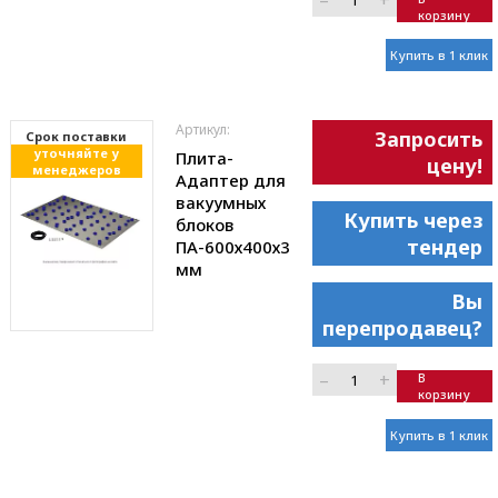
–
+
корзину
Купить в 1 клик
Артикул:
Запросить
Cрок поставки
уточняйте у
Плита-
цену!
менеджеров
Адаптер для
вакуумных
Купить через
блоков
тендер
ПА-600х400х3
мм
Вы
перепродавец?
–
+
В
корзину
Купить в 1 клик