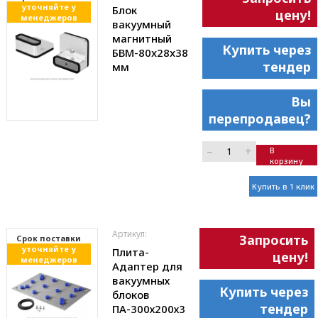
уточняйте у
Блок
цену!
менеджеров
вакуумный
магнитный
Купить через
БВМ-80x28x38
тендер
мм
Вы
перепродавец?
–
+
В
корзину
Купить в 1 клик
Артикул:
Запросить
Cрок поставки
уточняйте у
Плита-
цену!
менеджеров
Адаптер для
вакуумных
Купить через
блоков
тендер
ПА-300х200х3