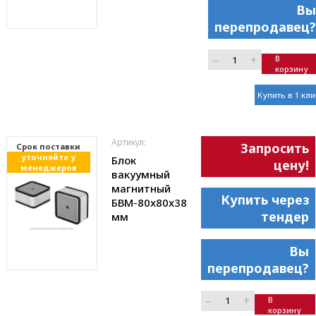
Вы
перепродавец?
–
+
В
корзину
Купить в 1 кли
Артикул:
Запросить
Cрок поставки
уточняйте у
Блок
цену!
менеджеров
вакуумный
магнитный
Купить через
БВМ-80x80x38
тендер
мм
Вы
перепродавец?
–
+
В
корзину