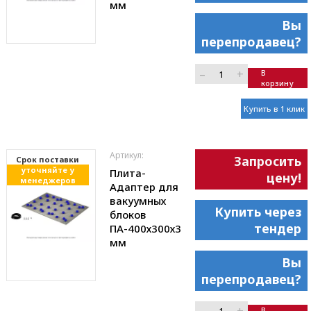
мм
Вы
перепродавец?
–
+
В
корзину
Купить в 1 клик
Артикул:
Запросить
Cрок поставки
уточняйте у
Плита-
цену!
менеджеров
Адаптер для
вакуумных
Купить через
блоков
тендер
ПА-400х300х3
мм
Вы
перепродавец?
В