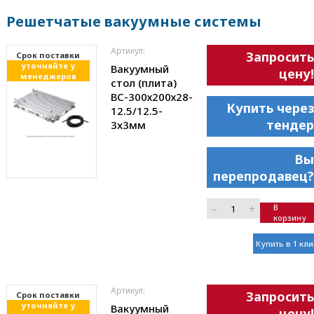
Решетчатые вакуумные системы
Артикул:
Запросить
Cрок поставки
уточняйте у
Вакуумный
цену!
менеджеров
стол (плита)
ВС-300х200х28-
Купить через
12.5/12.5-
тендер
3x3мм
Вы
перепродавец?
–
+
В
корзину
Купить в 1 кли
Артикул:
Запросить
Cрок поставки
уточняйте у
Вакуумный
цену!