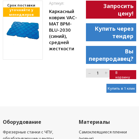
Артикул:
Запросить
Cрок поставки
уточняйте у
Каркасный
цену!
менеджеров
коврик VAC-
MAT ВРМ-
Купить через
BLU-2030
тендер
(синий),
средней
жесткости
Вы
перепродавец?
–
+
В
корзину
Купить в 1 клик
Оборудование
Материалы
Фрезерные станки с ЧПУ,
Самоклеящиеся пленки
обрабатывающие центры
(новые)