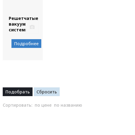
Решетчатые
вакуумные
системы
Подробнее
Сортировать:
по цене
по названию