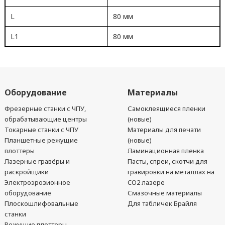
L
80 мм
L1
80 мм
Оборудование
Материалы
Фрезерные станки с ЧПУ,
Самоклеящиеся пленки
обрабатывающие центры
(новые)
Токарные станки с ЧПУ
Материалы для печати
Планшетные режущие
(новые)
плоттеры
Ламинационная пленка
Лазерные гравёры и
Пасты, спреи, скотчи для
раскройщики
гравировки на металлах на
Электроэрозионное
CO2 лазере
оборудование
Смазочные материалы
Плоскошлифовальные
Для табличек Брайля
станки
Режущие плоттеры