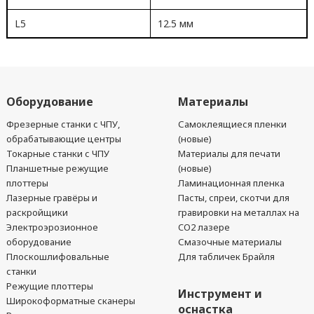
L5
12.5 мм
Оборудование
Материалы
Фрезерные станки с ЧПУ,
Самоклеящиеся пленки
обрабатывающие центры
(новые)
Токарные станки с ЧПУ
Материалы для печати
Планшетные режущие
(новые)
плоттеры
Ламинационная пленка
Лазерные гравёры и
Пасты, спреи, скотчи для
раскройщики
гравировки на металлах на
Электроэрозионное
CO2 лазере
оборудование
Смазочные материалы
Плоскошлифовальные
Для табличек Брайля
станки
Режущие плоттеры
Инструмент и
Широкоформатные сканеры
оснастка