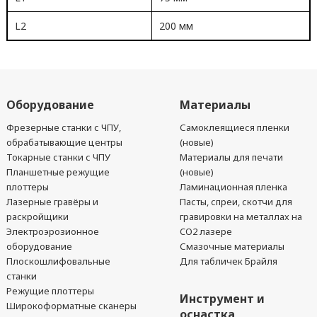
L2
200 мм
Оборудование
Материалы
Фрезерные станки с ЧПУ,
Самоклеящиеся пленки
обрабатывающие центры
(новые)
Токарные станки с ЧПУ
Материалы для печати
Планшетные режущие
(новые)
плоттеры
Ламинационная пленка
Лазерные гравёры и
Пасты, спреи, скотчи для
раскройщики
гравировки на металлах на
Электроэрозионное
CO2 лазере
оборудование
Смазочные материалы
Плоскошлифовальные
Для табличек Брайля
станки
Режущие плоттеры
Инструмент и
Широкоформатные сканеры
оснастка