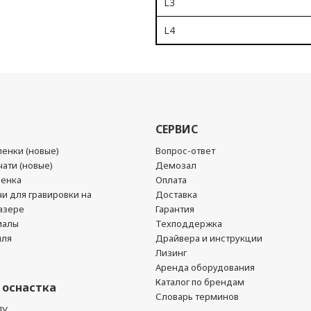
L3
L4
СЕРВИС
енки (новые)
Вопрос-ответ
ати (новые)
Демозал
ленка
Оплата
чи для гравировки на
Доставка
азере
Гарантия
иалы
Техподдержка
йля
Драйвера и инструкции
Лизинг
Аренда оборудования
Каталог по брендам
 оснастка
Словарь терминов
ПУ