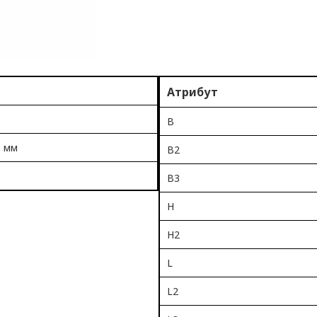
Атрибут
B
5 мм
B2
B3
H
H2
L
L2