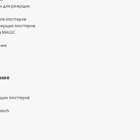
и для режущих
ля плоттеров
ежущих плоттеров
в MAGIC
ние
ание
ущих плоттеров
otech