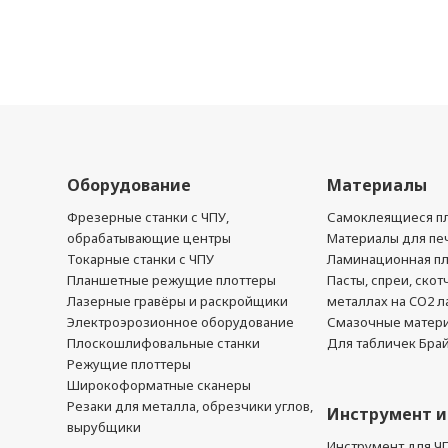
Оборудование
Материалы
Фрезерные станки с ЧПУ,
Самоклеящиеся пл
обрабатывающие центры
Материалы для печ
Токарные станки с ЧПУ
Ламинационная п
Планшетные режущие плоттеры
Пасты, спреи, скот
Лазерные гравёры и раскройщики
металлах на CO2 л
Электроэрозионное оборудование
Смазочные матер
Плоскошлифовальные станки
Для табличек Бра
Режущие плоттеры
Широкоформатные сканеры
Резаки для металла, обрезчики углов,
Инструмент и
вырубщики
Инструмент для Ч