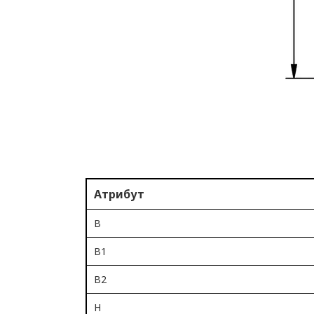
Атрибут
B
B1
B2
H