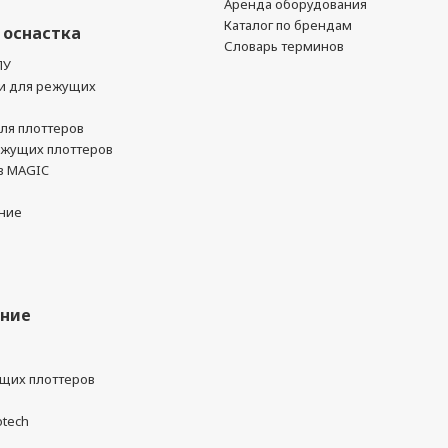
Аренда оборудования
Каталог по брендам
 оснастка
Словарь терминов
ПУ
и для режущих
ля плоттеров
ежущих плоттеров
в MAGIC
ние
ание
ущих плоттеров
otech