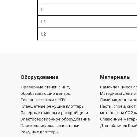
L
L1
L2
Оборудование
Материалы
Фрезерные станки с ЧПУ,
Самоклеящиеся пл
обрабатывающие центры
Материалы для печ
Токарные станки с ЧПУ
Ламинационная п
Планшетные режущие плоттеры
Пасты, спреи, скот
Лазерные гравёры и раскройщики
металлах на CO2 л
Электроэрозионное оборудование
Смазочные матер
Плоскошлифовальные станки
Для табличек Бра
Режущие плоттеры