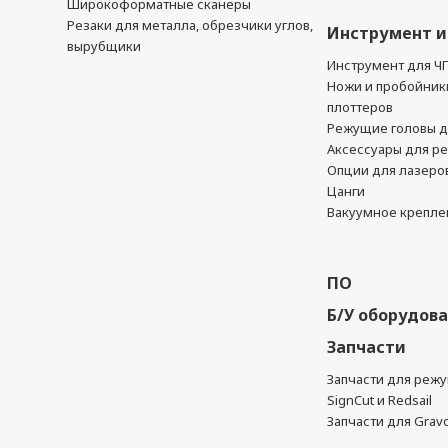
Широкоформатные сканеры
Резаки для металла, обрезчики углов,
Инструмент и
вырубщики
Инструмент для Ч
Ножи и пробойник
плоттеров
Режущие головы д
Аксессуары для р
Опции для лазеро
Цанги
Вакуумное крепле
ПО
Б/У оборудов
Запчасти
Запчасти для реж
SignCut и Redsail
Запчасти для Grav