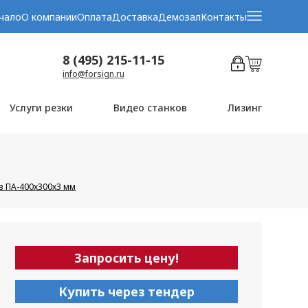
чало
О компании
Оплата
Доставка
Демозал
Контакты
8 (495) 215-11-15
info@forsign.ru
Услуги резки
Видео станков
Лизинг
в ПА-400х300х3 мм
Запросить цену!
Купить через тендер