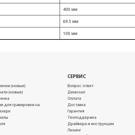
400 мм
69.5 мм
100 мм
СЕРВИС
енки (новые)
Вопрос-ответ
ати (новые)
Демозал
ленка
Оплата
чи для гравировки на
Доставка
азере
Гарантия
иалы
Техподдержка
йля
Драйвера и инструкции
Лизинг