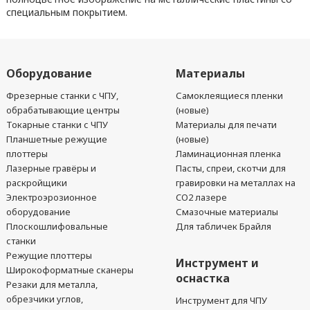
специальным покрытием.
Оборудование
Материалы
Фрезерные станки с ЧПУ,
Самоклеящиеся пленки
обрабатывающие центры
(новые)
Токарные станки с ЧПУ
Материалы для печати
Планшетные режущие
(новые)
плоттеры
Ламинационная пленка
Лазерные гравёры и
Пасты, спреи, скотчи для
раскройщики
гравировки на металлах на
Электроэрозионное
CO2 лазере
оборудование
Смазочные материалы
Плоскошлифовальные
Для табличек Брайля
станки
Режущие плоттеры
Инструмент и
Широкоформатные сканеры
оснастка
Резаки для металла,
обрезчики углов,
Инструмент для ЧПУ