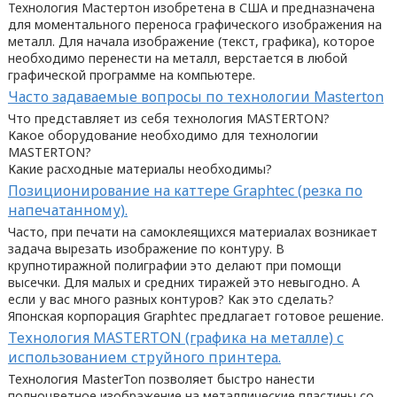
Технология Мастертон изобретена в США и предназначена
для моментального переноса графического изображения на
металл. Для начала изображение (текст, графика), которое
необходимо перенести на металл, верстается в любой
графической программе на компьютере.
Часто задаваемые вопросы по технологии Masterton
Что представляет из себя технология MASTERTON?
Какое оборудование необходимо для технологии
MASTERTON?
Какие расходные материалы необходимы?
Позиционирование на каттере Graphtec (резка по
напечатанному).
Часто, при печати на самоклеящихся материалах возникает
задача вырезать изображение по контуру. В
крупнотиражной полиграфии это делают при помощи
высечки. Для малых и средних тиражей это невыгодно. А
если у вас много разных контуров? Как это сделать?
Японская корпорация Graphtec предлагает готовое решение.
Технология MASTERTON (графика на металле) с
использованием струйного принтера.
Технология MasterTon позволяет быстро нанести
полноцветное изображение на металлические пластины со