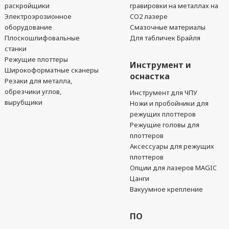
раскройщики
гравировки на металлах на
Электроэрозионное
CO2 лазере
оборудование
Смазочные материалы
Плоскошлифовальные
Для табличек Брайля
станки
Режущие плоттеры
Инструмент и
Широкоформатные сканеры
оснастка
Резаки для металла,
обрезчики углов,
Инструмент для ЧПУ
вырубщики
Ножи и пробойники для
режущих плоттеров
Режущие головы для
плоттеров
Аксессуары для режущих
плоттеров
Опции для лазеров MAGIC
Цанги
Вакуумное крепление
ПО