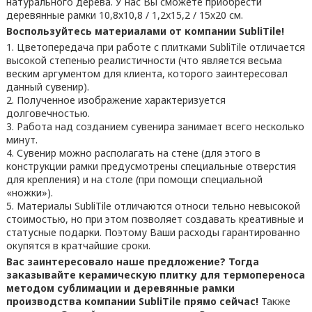
натурального дерева. У нас Вы сможете приобрести
деревянные рамки 10,8x10,8 / 1,2x15,2 / 15x20 см.
Воспользуйтесь материалами от компании SubliTile!
Цветопередача при работе с плитками SubliTile отличается
высокой степенью реалистичности (что является весьма
веским аргументом для клиента, которого заинтересовал
данный сувенир).
Полученное изображение характеризуется
долговечностью.
Работа над созданием сувенира занимает всего несколько
минут.
Сувенир можно располагать на стене (для этого в
конструкции рамки предусмотрены специальные отверстия
для крепления) и на столе (при помощи специальной
«ножки»).
Материалы SubliTile отличаются относи тельно невысокой
стоимостью, но при этом позволяет создавать креативные и
статусные подарки. Поэтому Ваши расходы гарантированно
окупятся в кратчайшие сроки.
Вас заинтересовало наше предложение? Тогда
заказывайте керамическую плитку для термопереноса
методом сублимации и деревянные рамки
производства компании SubliTile прямо сейчас!
Также