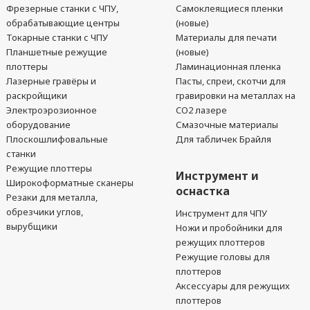
Фрезерные станки с ЧПУ,
Самоклеящиеся пленки
обрабатывающие центры
(новые)
Токарные станки с ЧПУ
Материалы для печати
Планшетные режущие
(новые)
плоттеры
Ламинационная пленка
Лазерные гравёры и
Пасты, спреи, скотчи для
раскройщики
гравировки на металлах на
Электроэрозионное
CO2 лазере
оборудование
Смазочные материалы
Плоскошлифовальные
Для табличек Брайля
станки
Режущие плоттеры
Инструмент и
Широкоформатные сканеры
оснастка
Резаки для металла,
обрезчики углов,
Инструмент для ЧПУ
вырубщики
Ножи и пробойники для
режущих плоттеров
Режущие головы для
плоттеров
Аксессуары для режущих
плоттеров