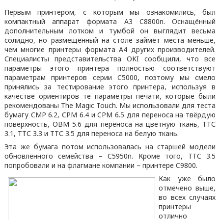
Первым принтером, с которым мы ознакомились, был
компактный аппарат формата А3 C8800n. Оснащённый
дополнительным лотком и тумбой он выглядит весьма
солидно, но размещённый на столе займёт места меньше,
чем многие принтеры формата А4 других производителей.
Специалисты представительства OKI сообщили, что все
параметры этого принтера полностью соответствуют
параметрам принтеров серии C5000, поэтому мы смело
принялись за тестирование этого принтера, используя в
качестве ориентиров те параметры печати, которые были
рекомендованы The Magic Touch. Мы использовали для теста
бумагу CMP 6.2, CPM 6.4 и CPM 6.5 для переноса на твёрдую
поверхность, OBM 5.6 для переноса на цветную ткань, ТТС
3.1, ТТС 3.3 и ТТС 3.5 для переноса на белую ткань.
Эта же бумага потом использовалась на старшей модели
обновлённого семейства – C5950n. Кроме того, TTC 3.5
попробовали и на флагмане компании – принтере C9800.
Как уже было
отмечено выше,
во всех случаях
принтеры
отлично