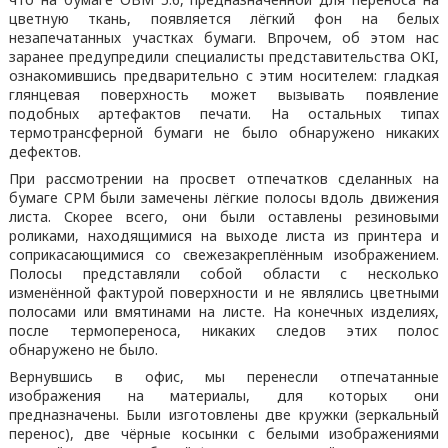
цветную ткань, появляется лёгкий фон на белых
незапечатанных участках бумаги. Впрочем, об этом нас
заранее предупредили специалисты представительства OKI,
ознакомившись предварительно с этим носителем: гладкая
глянцевая поверхность может вызывать появление
подобных артефактов печати. На остальных типах
термотрансферной бумаги не было обнаружено никаких
дефектов.
При рассмотрении на просвет отпечатков сделанных на
бумаге CPM были замечены лёгкие полосы вдоль движения
листа. Скорее всего, они были оставлены резиновыми
роликами, находящимися на выходе листа из принтера и
соприкасающимися со свежезакреплённым изображением.
Полосы представляли собой области с несколько
изменённой фактурой поверхности и не являлись цветными
полосами или вмятинами на листе. На конечных изделиях,
после термопереноса, никаких следов этих полос
обнаружено не было.
Вернувшись в офис, мы перенесли отпечатанные
изображения на материалы, для которых они
предназначены. Были изготовлены две кружки (зеркальный
перенос), две чёрные косынки с белыми изображениями