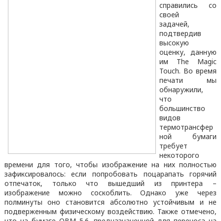
справились со
своей
задачей,
подтвердив
высокую
оценку, данную
им The Magic
Touch. Во время
печати мы
обнаружили,
что
большинство
видов
термотрансфер
ной бумаги
требует
некоторого
времени для того, чтобы изображение на них полностью
зафиксировалось: если попробовать поцарапать горячий
отпечаток, только что вышедший из принтера –
изображение можно соскоблить. Однако уже через
полминуты оно становится абсолютно устойчивым и не
подверженным физическому воздействию. Также отмечено,
что на бумаге OBM 5.6, предназначенной для переноса на