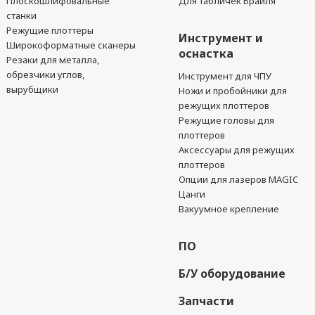
Плоскошлифовальные
Для табличек Брайля
станки
Режущие плоттеры
Инструмент и
Широкоформатные сканеры
оснастка
Резаки для металла,
обрезчики углов,
Инструмент для ЧПУ
вырубщики
Ножи и пробойники для
режущих плоттеров
Режущие головы для
плоттеров
Аксессуары для режущих
плоттеров
Опции для лазеров MAGIC
Цанги
Вакуумное крепление
ПО
Б/У оборудование
Запчасти