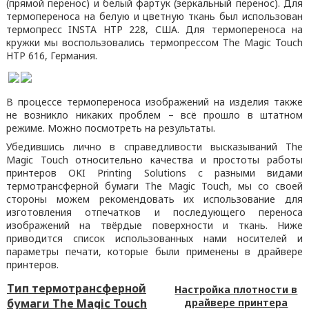
(прямой перенос) и белый фартук (зеркальный перенос). Для
термопереноса на белую и цветную ткань был использован
термопресс INSTA HTP 228, США. Для термопереноса на
кружки мы воспользовались термопрессом The Magic Touch
HTP 616, Германия.
В процессе термопереноса изображений на изделия также
не возникло никаких проблем – всё прошло в штатном
режиме. Можно посмотреть на результаты.
Убедившись лично в справедливости высказываний The
Magic Touch относительно качества и простоты работы
принтеров OKI Printing Solutions c разными видами
термотрансферной бумаги The Magic Touch, мы со своей
стороны можем рекомендовать их использование для
изготовления отпечатков и последующего переноса
изображений на твёрдые поверхности и ткань. Ниже
приводится список использованных нами носителей и
параметры печати, которые были применены в драйвере
принтеров.
Тип термотрансферной
Настройка плотности в
бумаги The Magic Touch
драйвере принтера