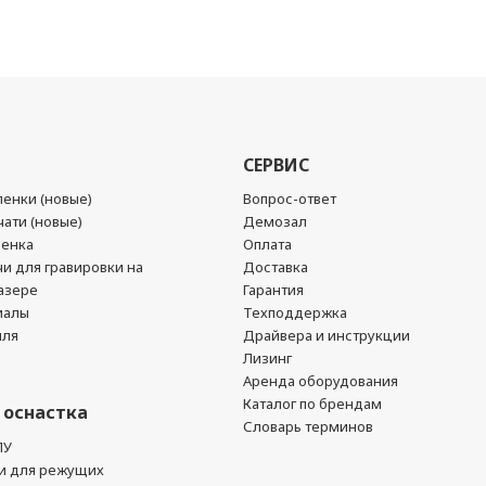
СЕРВИС
енки (новые)
Вопрос-ответ
ати (новые)
Демозал
ленка
Оплата
чи для гравировки на
Доставка
азере
Гарантия
иалы
Техподдержка
йля
Драйвера и инструкции
Лизинг
Аренда оборудования
Каталог по брендам
 оснастка
Словарь терминов
ПУ
и для режущих