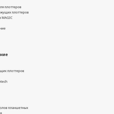
ля плоттеров
ежущих плоттеров
в MAGIC
ние
ание
ущих плоттеров
otech
олов планшетных
ов