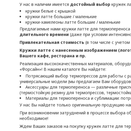
У нас в наличии имеется
достойный
выбор
кружек ла
кружки белые с крышкой
кружки латте большие / маленькие
кружки-хамелеоны латте большие / маленькие
Предлагаемые нами кружки латте для термопереноса
длительного времени
(даже при условии интенсивно
Привлекательная стоимость
(в том числе с учетом
Кружки латте с нанесенным изображением (лого
Вашего кафе, ресторана и пр.
Реализация высококачественных материалов, оборудо
«Форсайн»! В нашем каталоге Вы найдете:
Потрясающий выбор термопрессов для работы с ра
универсальные модели (мы предлагаем Вам оборудовани
Аксессуары для термопереноса — различные присп
(термостойкую резину для термопрессов, термостойкий
Материалы для термопереноса и сублимации: потря
У нас Вы найдете только оригинальную продукцию на
При возникновении затруднений в процессе выбора о
необходимое!
Ждем Ваших заказов на покупку кружек латте для те