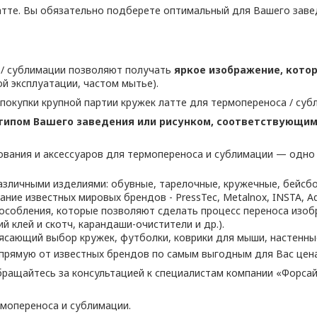
тте. Вы обязательно подберете оптимальный для Вашего заве
 / сублимации позволяют получать
яркое изображение, котор
й эксплуатации, частом мытье).
 покупки крупной партии кружек латте для термопереноса / суб
типом Вашего заведения или рисунком, соответствующим
вания и аксессуаров для термопереноса и сублимации — одно
зличными изделиями: обувные, тарелочные, кружечные, бейсбо
е известных мировых брендов - PressTec, Metalnox, INSTA, Adki
особления, которые позволяют сделать процесс переноса изо
 клей и скотч, карандаши-очистители и др.).
сающий выбор кружек, футболки, коврики для мыши, настенные 
прямую от известных брендов по самым выгодным для Вас цен
бращайтесь за консультацией к специалистам компании «Форсай
рмопереноса и сублимации.