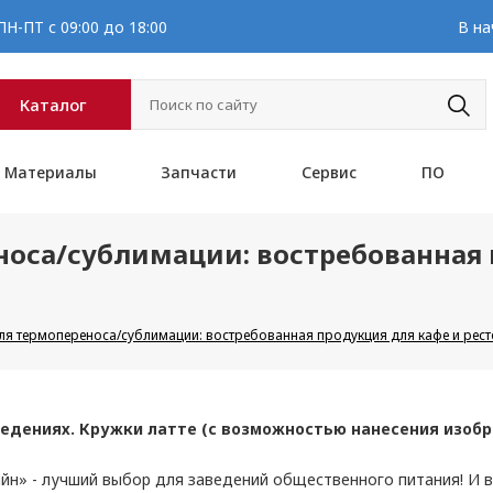
Н-ПТ с 09:00 до 18:00
В на
Каталог
Материалы
Запчасти
Сервис
ПО
носа/сублимации: востребованная 
для термопереноса/сублимации: востребованная продукция для кафе и рес
едениях. Кружки латте (с возможностью нанесения изобр
йн» - лучший выбор для заведений общественного питания! И в