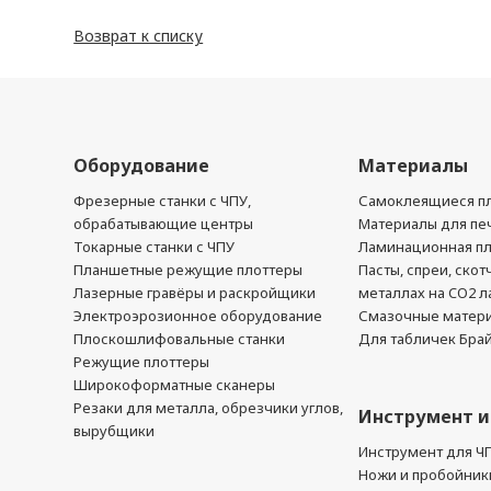
Возврат к списку
Оборудование
Материалы
Фрезерные станки с ЧПУ,
Самоклеящиеся пл
обрабатывающие центры
Материалы для печ
Токарные станки с ЧПУ
Ламинационная п
Планшетные режущие плоттеры
Пасты, спреи, скот
Лазерные гравёры и раскройщики
металлах на CO2 л
Электроэрозионное оборудование
Смазочные матер
Плоскошлифовальные станки
Для табличек Бра
Режущие плоттеры
Широкоформатные сканеры
Резаки для металла, обрезчики углов,
Инструмент и
вырубщики
Инструмент для Ч
Ножи и пробойник