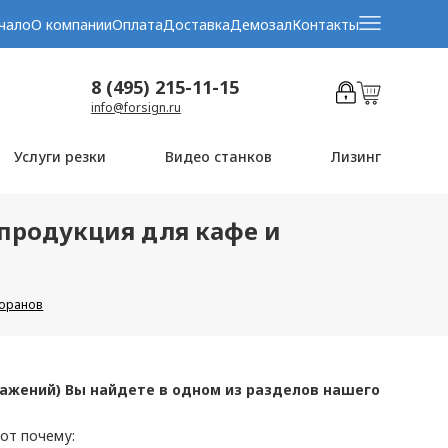
чало
О компании
Оплата
Доставка
Демозал
Контакты
8 (495) 215-11-15
info@forsign.ru
Услуги резки
Видео станков
Лизинг
продукция для кафе и
торанов
ажений) Вы найдете в одном из разделов нашего
от почему: