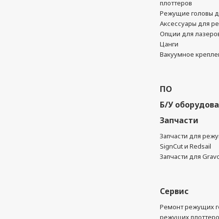
плоттеров
Режущие головы д
Аксессуары для р
Опции для лазеро
Цанги
Вакуумное крепле
ПО
Б/У оборудов
Запчасти
Запчасти для реж
SignCut и Redsail
Запчасти для Grav
Сервис
Ремонт режущих г
режущих плоттер