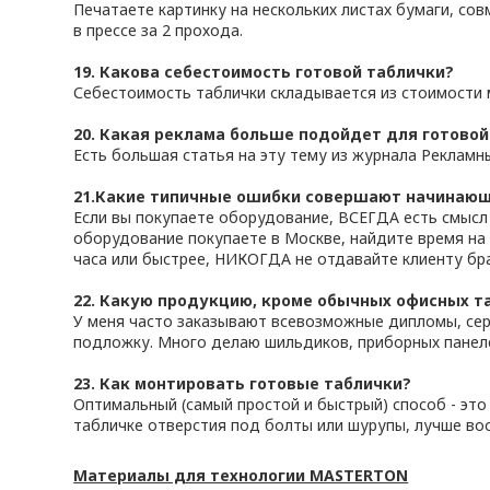
Печатаете картинку на нескольких листах бумаги, со
в прессе за 2 прохода.
19. Какова себестоимость готовой таблички?
Себестоимость таблички складывается из стоимости м
20. Какая реклама больше подойдет для готово
Есть большая статья на эту тему из журнала Рекламн
21.Какие типичные ошибки совершают начинаю
Если вы покупаете оборудование, ВСЕГДА есть смысл 
оборудование покупаете в Москве, найдите время на 
часа или быстрее, НИКОГДА не отдавайте клиенту бр
22. Какую продукцию, кроме обычных офисных т
У меня часто заказывают всевозможные дипломы, сер
подложку. Много делаю шильдиков, приборных панеле
23. Как монтировать готовые таблички?
Оптимальный (самый простой и быстрый) способ - эт
табличке отверстия под болты или шурупы, лучше вос
Материалы для технологии MASTERTON