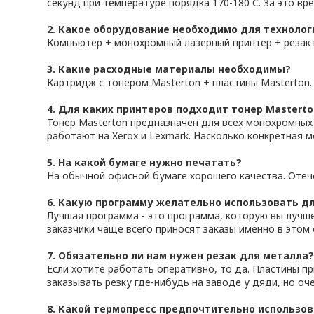
секунд при температуре порядка 170-180 С. За это вр
2. Какое оборудование необходимо для техноло
Компьютер + монохромный лазерный принтер + резак 
3. Какие расходные материалы необходимы?
Картридж с тонером Masterton + пластины Masterton.
4. Для каких принтеров подходит тонер Masterto
Тонер Masterton предназначен для всех монохромных 
работают на Xerox и Lexmark. Насколько конкретная м
5. На какой бумаге нужно печатать?
На обычной офисной бумаге хорошего качества. Оте
6. Какую программу желательно использовать д
Лучшая программа - это программа, которую вы лучше 
заказчики чаще всего приносят заказы именно в этом
7. Обязательно ли нам нужен резак для металла
Если хотите работать оперативно, то да. Пластины п
заказывать резку где-нибудь на заводе у дяди, но оч
8. Какой термопресс предпочтительно использо