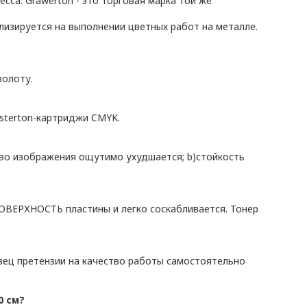
са. Grawerton - это торговая марка той же
лизируется на выполнении цветных работ на металле.
золоту.
sterton-картриджи CMYK.
тво изображения ощутимо ухудшается; b)стойкость
ОВЕРХНОСТЬ пластины и легко соскабливается. Тонер
давец претензии на качество работы самостоятельно
0 см?