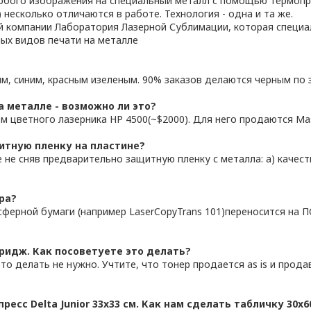
бого изображения на специальный металл с помощью термопрес
 несколько отличаются в работе. Технология - одна и та же.
й компании Лаборатория Лазерной Сублимации, которая специа
ых видов печати на металле
ым, синим, красным изеленым. 90% заказов делаются черным по 
 металле - возможно ли это?
м цветного лазерника HP 4500(~$2000). Для него продаются Ma
итную пленку на пластине?
 не сняв предварительно защитную пленку с металла: а) качес
ра?
ерной бумаги (например LaserCopyTrans 101)переносится на П
тридж. Как посоветуете это делать?
м это делать не нужно. Учтите, что тонер продается as is и про
пресс Delta Junior 33x33 см. Как нам сделать табличку 30x6