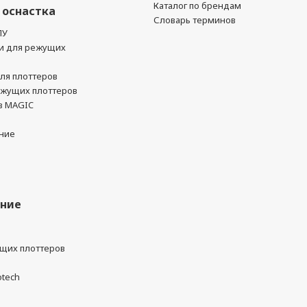
Каталог по брендам
 оснастка
Словарь терминов
ПУ
и для режущих
ля плоттеров
ежущих плоттеров
в MAGIC
ние
ание
ущих плоттеров
otech