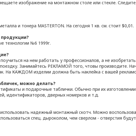
вмещаете изображение на монтажном столе или стекле. Следите
еталла и тонера MASTERTON. На сегодня 1 кв. см. стоит $0,01.
й продукции?
ые технологии №6 1999г.
щие?
поучиться на нем работать у профессионалов, а не изобретать
поездку. Занимайтесь РЕКЛАМОЙ того, чтовы производите. Начи
ак. На КАЖДОМ изделии должна быть наклейка с вашей рекламо
абличек, можно делать?
тификаты и подарочные таблички. Обычно при их изготовлени
й, идентификаторов, дверных номерков и т.д.
о использовать надежный монтажный скотч. Можно воспользоват
пользоваться спец. дыроколом, чем сверлом - отверстия будут