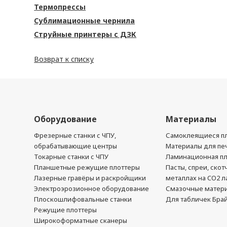
Термопрессы
Сублимационные чернила
Струйные принтеры с ДЗК
Возврат к списку
Оборудование
Материалы
Фрезерные станки с ЧПУ,
Самоклеящиеся пл
обрабатывающие центры
Материалы для печ
Токарные станки с ЧПУ
Ламинационная п
Планшетные режущие плоттеры
Пасты, спреи, скот
Лазерные гравёры и раскройщики
металлах на CO2 л
Электроэрозионное оборудование
Смазочные матер
Плоскошлифовальные станки
Для табличек Бра
Режущие плоттеры
Широкоформатные сканеры