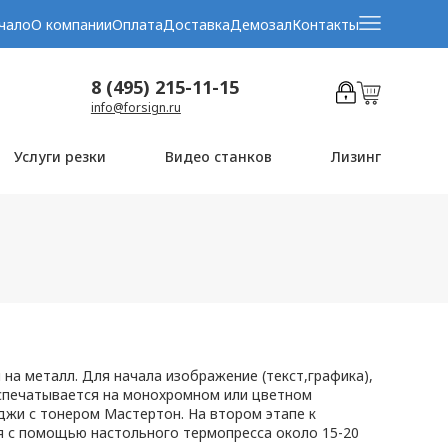
чало
О компании
Оплата
Доставка
Демозал
Контакты
8 (495) 215-11-15
info@forsign.ru
Услуги резки
Видео станков
Лизинг
а металл. Для начала изображение (текст,графика),
аспечатывается на монохромном или цветном
джи с тонером Мастертон. На втором этапе к
я с помощью настольного термопресса около 15-20