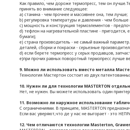
Как правило, чем дороже термопресс, тем он лучше.
принять во внимание следующее:
a) станина - чем прочнее и массивнее она, тем лучше;
b) регулировка температуры и давления - чем больше 
c) мощность и конструкция термоэлементов - предпо
d) тефлон на нагревательной пластине - пригодится,
бумаги);
e) страна производитель - не самый важный параметр
деталей, сборки и покраски - серьезные производител
d) если берете термопресс у серых продавцов, запчас
e)при прочих равных поворотный термопресс лучше в
9. Можно ли использовать вместо металла Маст
Технология Мастертон состоит из двух патентованных
10. Нужен ли для технологии MASTERTON отдель
Нет, не нужен. Вы можете использовать один принтер
11. Возможно ли наружное использование табли
С ограничениями. В принципе, MASTERTON предназначе
Если вас уверяют,что де у нас не выгорает - это НЕП
12. Чем отличаются технологии Masterton, Grawer