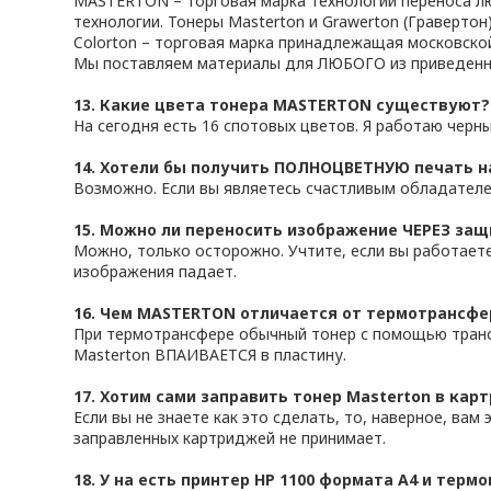
MASTERTON – торговая марка технологии переноса лю
технологии. Тонеры Masterton и Grawerton (Гравертон)
Colorton – торговая марка принадлежащая московско
Мы поставляем материалы для ЛЮБОГО из приведенн
13. Какие цвета тонера MASTERTON существуют?
На сегодня есть 16 спотовых цветов. Я работаю черн
14. Хотели бы получить ПОЛНОЦВЕТНУЮ печать на
Возможно. Если вы являетесь счастливым обладателе
15. Можно ли переносить изображение ЧЕРЕЗ защ
Можно, только осторожно. Учтите, если вы работаете
изображения падает.
16. Чем MASTERTON отличается от термотрансфе
При термотрансфере обычный тонер с помощью трансф
Masterton ВПАИВАЕТСЯ в пластину.
17. Хотим сами заправить тонер Masterton в кар
Если вы не знаете как это сделать, то, наверное, ва
заправленных картриджей не принимает.
18. У на еcть принтер HP 1100 формата A4 и термо