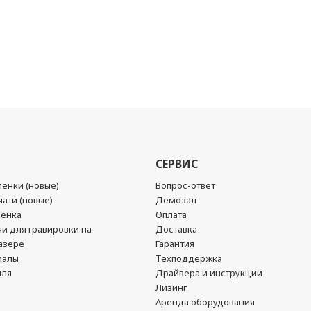
СЕРВИС
енки (новые)
Вопрос-ответ
ати (новые)
Демозал
ленка
Оплата
чи для гравировки на
Доставка
азере
Гарантия
иалы
Техподдержка
йля
Драйвера и инструкции
Лизинг
Аренда оборудования