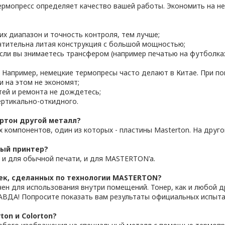
Термопресс определяет качество вашей работы. Экономить на 
их диапазон и точность контроля, тем лучше;
чтительна литая конструкция с большой мощностью;
 если вы знимаетесь трансфером (например печатью на футболка
. Например, немецкие термопресы часто делают в Китае. При п
и на этом не экономят;
тей и ремонта не дождетесь;
ертикально-откидного.
ертон другой металл?
 компонентов, один из которых - пластины Masterton. На друго
ный принтер?
 и для обычной печати, и для MASTERTON'a.
чек, сделанных по технологии MASTERTON?
н для использования внутри помещений. Тонер, как и любой др
РАВДА! Попросите показать вам результаты официальных испытан
ton и Colorton?