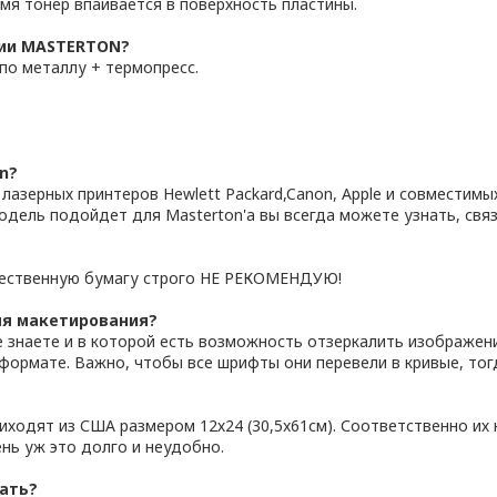
емя тонер впаивается в поверхность пластины.
гии MASTERTON?
по металлу + термопресс.
n?
лазерных принтеров Hewlett Packard,Canon, Apple и совместимы
одель подойдет для Masterton'а вы всегда можете узнать, связ
чественную бумагу строго НЕ РЕКОМЕНДУЮ!
ля макетирования?
знаете и в которой есть возможность отзеркалить изображение.
 формате. Важно, чтобы все шрифты они перевели в кривые, тог
?
риходят из США размером 12х24 (30,5x61см). Соответственно и
ень уж это долго и неудобно.
вать?