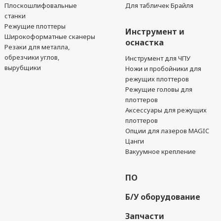
Плоскошлифовальные
Для табличек Брайля
станки
Режущие плоттеры
Инструмент и
Широкоформатные сканеры
оснастка
Резаки для металла,
обрезчики углов,
Инструмент для ЧПУ
вырубщики
Ножи и пробойники для
режущих плоттеров
Режущие головы для
плоттеров
Аксессуары для режущих
плоттеров
Опции для лазеров MAGIC
Цанги
Вакуумное крепление
ПО
Б/У оборудование
Запчасти