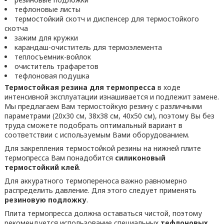
тефлоновые листы
термостойкий скотч и диспенсер для термостойкого
скотча
зажим для кружки
карандаш-очиститель для термоэлемента
теплосъемник-войлок
очиститель трафаретов
тефлоновая подушка
Т
ермостойкая резина для термопресса
в ходе
интенсивной эксплуатации изнашивается и подлежит замене.
Мы предлагаем Вам термостойкую резину с различными
параметрами (20х30 см, 38х38 см, 40х50 см), поэтому Вы без
труда сможете подобрать оптимальный вариант в
соответствии с используемым Вами оборудованием.
Для закрепления термостойкой резины на нижней плите
термопресса Вам понадобится
силиконовый
термостойкий клей
.
Для аккуратного термопереноса важно равномерно
распределить давление. Для этого следует применять
резинов
ую
подложк
у
.
Плита термопресса должна оставаться чистой, поэтому
рекомендуется использование специальных
тефлоновых