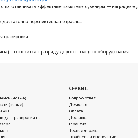
го изготавливать эффектные памятные сувениры — наградные д
и достаточно перспективная отрасль...
я гравировки...
ина)
– относится к разряду дорогостоящего оборудования...
СЕРВИС
енки (новые)
Вопрос-ответ
ати (новые)
Демозал
ленка
Оплата
чи для гравировки на
Доставка
азере
Гарантия
иалы
Техподдержка
йля
Драйвера и инструкции