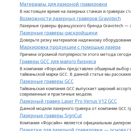
Материалы для лазерной гравировки
В настоящее время на лазерных станках и граверах с
Возможности лазерных граверов Gravotech
Лазерные граверы французского бренда Gravotech — 
Лазерные граверы-раскройщики
Доверьте резку материалов надежному оборудованию 
Маркировка продукции с помощью лазера
Причина огромной популярности этого метода сегодня
Граверы GCC для малого бизнеса
В компании «Форсайн» представлен обширный выбор 
тайваньской марки GCC. В данной статье мы расскаже
Лазерные граверы GCC
Тайваньская компания GCC выпускает широкий ассорти
современные и практичные модели.
Лазерный гравер Laser Pro Venus V12 GCC
Данной модели лазерного гравера от компании GCC г
Лазерные граверы SignCut
Компания «Форсайн» является официальным дилером р
Плакетки для лазерной гравировки — основа с