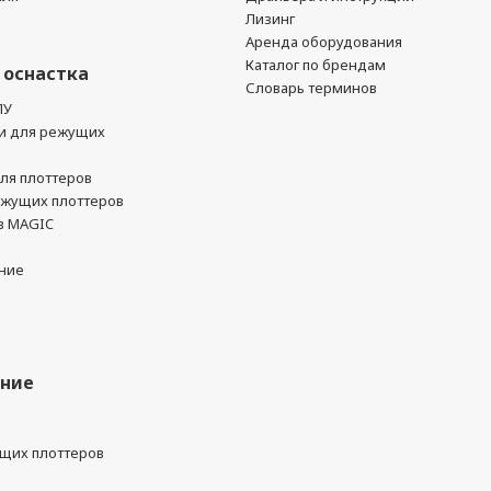
Лизинг
Аренда оборудования
Каталог по брендам
 оснастка
Словарь терминов
ПУ
и для режущих
ля плоттеров
ежущих плоттеров
в MAGIC
ние
ание
ущих плоттеров