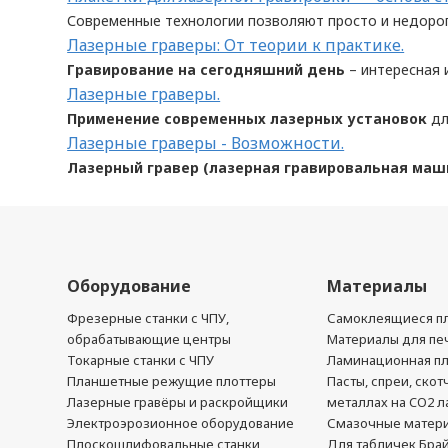
Современные технологии позволяют просто и недоро
Лазерные граверы: От теории к практике.
Гравирование на сегодняшний день
– интересная 
Лазерные граверы.
Применение современных лазерных установок
дл
Лазерные граверы - Возможности.
Лазерный гравер (лазерная гравировальная маш
Оборудование
Материалы
Фрезерные станки с ЧПУ,
Самоклеящиеся пл
обрабатывающие центры
Материалы для печ
Токарные станки с ЧПУ
Ламинационная п
Планшетные режущие плоттеры
Пасты, спреи, скот
Лазерные гравёры и раскройщики
металлах на CO2 л
Электроэрозионное оборудование
Смазочные матер
Плоскошлифовальные станки
Для табличек Бра