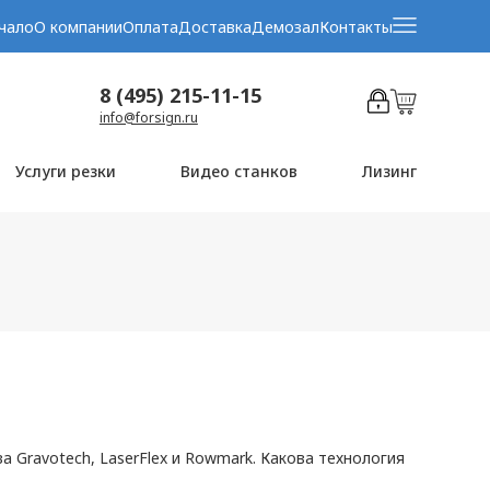
чало
О компании
Оплата
Доставка
Демозал
Контакты
8 (495) 215-11-15
info@forsign.ru
Услуги резки
Видео станков
Лизинг
Gravotech, LaserFlex и Rowmark. Какова технология