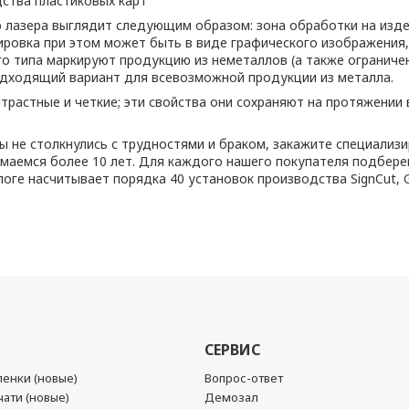
дства пластиковых карт
лазера выглядит следующим образом: зона обработки на издел
ровка при этом может быть в виде графического изображения,
о типа маркируют продукцию из неметаллов (а также ограничен
одходящий вариант для всевозможной продукции из металла.
растные и четкие; эти свойства они сохраняют на протяжении 
 не столкнулись с трудностями и браком, закажите специализи
имаемся более 10 лет. Для каждого нашего покупателя подбе
оге насчитывает порядка 40 установок производства SignCut, G
СЕРВИС
енки (новые)
Вопрос-ответ
ати (новые)
Демозал