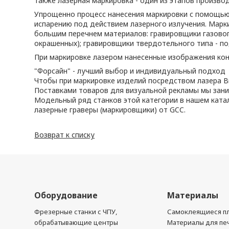
также лазерная маркировка - один из этапов произво
Упрощенно процесс нанесения маркировки с помощью 
испарению под действием лазерного излучения. Марки
большим перечнем материалов: гравировщики газовог
окрашенных); гравировщики твердотельного типа - п
При маркировке лазером нанесенные изображения конт
"Форсайн" - лучший выбор и индивидуальный подход
Чтобы при маркировке изделий посредством лазера Вы
Поставками товаров для визуальной рекламы мы зан
Модельный ряд станков этой категории в нашем катал
лазерные граверы (маркировщики) от GCC.
Возврат к списку
Оборудование
Материалы
Фрезерные станки с ЧПУ,
Самоклеящиеся пл
обрабатывающие центры
Материалы для печ