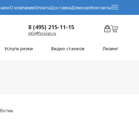
чало
О компании
Оплата
Доставка
Демозал
Контакты
8 (495) 215-11-15
info@forsign.ru
Услуги резки
Видео станков
Лизинг
ботки.