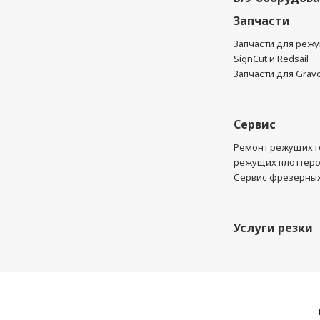
Запчасти
Запчасти для реж
SignCut и Redsail
Запчасти для Grav
Сервис
Ремонт режущих г
режущих плоттер
Сервис фрезерных
Услуги резки