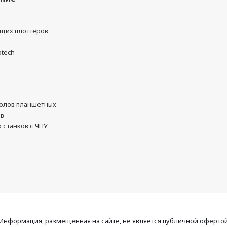
ущих плоттеров
otech
олов планшетных
ов
 станков с ЧПУ
Информация, размещенная на сайте, не является публичной оферто