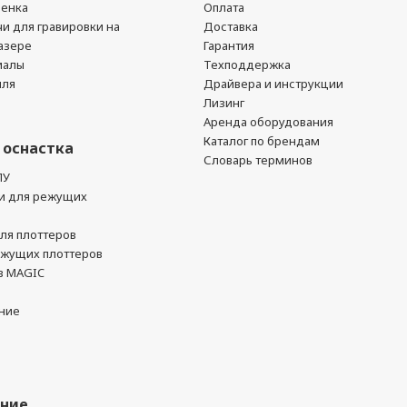
ленка
Оплата
чи для гравировки на
Доставка
азере
Гарантия
иалы
Техподдержка
йля
Драйвера и инструкции
Лизинг
Аренда оборудования
Каталог по брендам
 оснастка
Словарь терминов
ПУ
и для режущих
ля плоттеров
ежущих плоттеров
в MAGIC
ние
ание