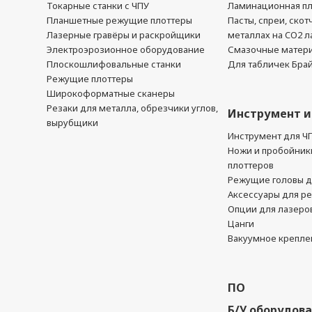
Токарные станки с ЧПУ
Ламинационная п
Планшетные режущие плоттеры
Пасты, спреи, скот
Лазерные гравёры и раскройщики
металлах на CO2 л
Электроэрозионное оборудование
Смазочные матер
Плоскошлифовальные станки
Для табличек Бра
Режущие плоттеры
Широкоформатные сканеры
Резаки для металла, обрезчики углов,
Инструмент и
вырубщики
Инструмент для Ч
Ножи и пробойник
плоттеров
Режущие головы д
Аксессуары для р
Опции для лазеро
Цанги
Вакуумное крепле
ПО
Б/У оборудов