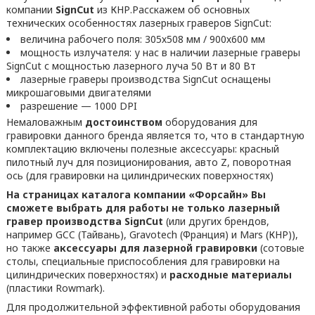
компании
SignCut
из КНР.Расскажем об основных
технических особенностях лазерных граверов SignCut:
величина рабочего поля: 305х508 мм / 900х600 мм
мощность излучателя: у нас в наличии лазерные граверы
SignCut с мощностью лазерного луча 50 Вт и 80 Вт
лазерные граверы производства SignCut оснащены
микрошаговыми двигателями
разрешение — 1000 DPI
Немаловажным
достоинством
оборудования для
гравировки данного бренда является то, что в стандартную
комплектацию включены полезные аксессуары: красный
пилотный луч для позиционирования, авто Z, поворотная
ось (для гравировки на цилиндрических поверхностях)
На страницах каталога компании «Форсайн» Вы
сможете выбрать для работы не только лазерный
гравер производства SignCut
(или других брендов,
например GCC (Тайвань), Gravotech (Франция) и Mars (КНР)),
но также
аксессуары для лазерной гравировки
(сотовые
столы, специальные приспособления для гравировки на
цилиндрических поверхностях) и
расходные материалы
(пластики Rowmark).
Для продолжительной эффективной работы оборудования