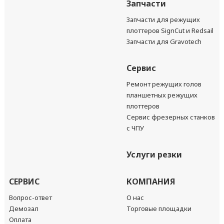
Запчасти
Запчасти для режущих
плоттеров SignCut и Redsail
Запчасти для Gravotech
Сервис
Ремонт режущих голов
планшетных режущих
плоттеров
Сервис фрезерных станков
с ЧПУ
Услуги резки
СЕРВИС
КОМПАНИЯ
Вопрос-ответ
О нас
Демозал
Торговые площадки
Оплата