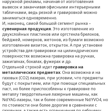
наружной рекламы, начиная от изготовления
вывесок и заканчивая офисными интерьерными
табличками, ведь резкой и гравировкой можно
заниматься одновременно.
И, наконец, самой большой сегмент рынка –
сувенирная продукция
. Это изготовление из
двухслойных пластиков или оргстекла брелоков,
бейджей, номерков, жетонов, из бумаги возможно
изготовление визиток, открыток. А при установке
устройства для гравировки на цилиндрических
поверхностях возможна гравировка на ручках,
зажигалках, бокалах, фужерах и др.
Отдельной строкой идет
гравировка на
металлических предметах
. Она возможна и на
газовых (CO2) лазерах, при условии, что предметы
будут с покрытием, или при помощи специальных
паст, но более приспособлены к гравировке по
металлу твердотельные лазерные машины, как
Nd:YAG-лазеры, так и более современные Nd:YVO4, но
по стоимости они более дорогие в сравнении с
газовыми, а также есть ограничения по рабочему