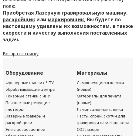
полю.
Приобретая
Лазерную гравировальную машину
,
раскройщик
или
маркировщик
, Вы будете по-
настоящему удивлены их возможностям, а также
скорости и качеству выполнения поставленных
задач.
Возврат к списку
Оборудование
Материалы
Фрезерные станки с ЧПУ,
Самоклеящиеся пленки
обрабатывающие центры
(новые)
Токарные станки с ЧПУ
Материалы для печати
Планшетные режущие
(новые)
плоттеры
Ламинационная пленка
Лазерные гравёры и
Пасты, спреи, скотчи для
раскройщики
гравировки на металлах на
Электроэрозионное
CO2 лазере