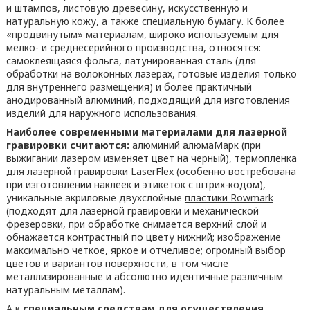
и штампов, листовую древесину, искусственную и
натуральную кожу, а также специальную бумагу. К более
«продвинутым» материалам, широко используемым для
мелко- и среднесерийного производства, относятся:
самоклеящаяся фольга, латунированная сталь (для
обработки на волоконных лазерах, готовые изделия только
для внутреннего размещения) и более практичный
анодированный алюминий, подходящий для изготовления
изделий для наружного использования.
Наиболее современными материалами для лазерной
гравировки считаются:
алюминий алюмаМарк (при
выжигании лазером изменяет цвет на черный),
термопленка
для лазерной гравировки LaserFlex (особенно востребована
при изготовлении наклеек и этикеток с штрих-кодом),
уникальные акриловые двухслойные
пластики Rowmark
(подходят для лазерной гравировки и механической
фрезеровки, при обработке снимается верхний слой и
обнажается контрастный по цвету нижний; изображение
максимально четкое, яркое и отчеливое; огромный выбор
цветов и вариантов поверхности, в том числе
металлизированные и абсолютно идентичные различным
натуральным металлам).
А к
специальным средствам для осуществления