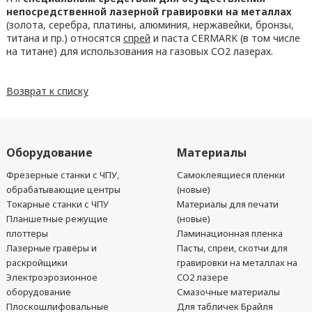
непосредственной лазерной гравировки на металлах
(золота, серебра, платины, алюминия, нержавейки, бронзы,
титана и пр.) относятся
спрей
и паста CERMARK (в том числе
на титане) для использования на газовых СО2 лазерах.
Возврат к списку
Оборудование
Материалы
Фрезерные станки с ЧПУ,
Самоклеящиеся пленки
обрабатывающие центры
(новые)
Токарные станки с ЧПУ
Материалы для печати
Планшетные режущие
(новые)
плоттеры
Ламинационная пленка
Лазерные гравёры и
Пасты, спреи, скотчи для
раскройщики
гравировки на металлах на
Электроэрозионное
CO2 лазере
оборудование
Смазочные материалы
Плоскошлифовальные
Для табличек Брайля