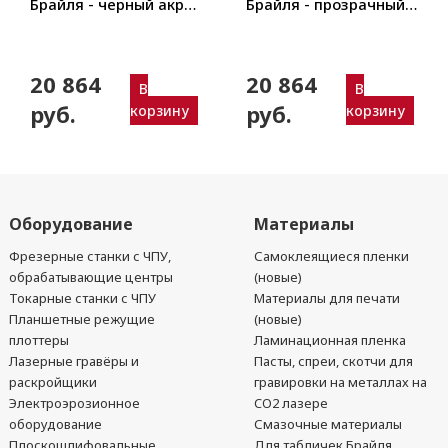
Брайля - черный акрил
Брайля - прозрачный
(10 000 шт.)
акрил (10 000 шт.)
20 864
20 864
В
В
руб.
руб.
корзину
корзину
Оборудование
Материалы
Фрезерные станки с ЧПУ,
Самоклеящиеся пленки
обрабатывающие центры
(новые)
Токарные станки с ЧПУ
Материалы для печати
Планшетные режущие
(новые)
плоттеры
Ламинационная пленка
Лазерные гравёры и
Пасты, спреи, скотчи для
раскройщики
гравировки на металлах на
Электроэрозионное
CO2 лазере
оборудование
Смазочные материалы
Плоскошлифовальные
Для табличек Брайля