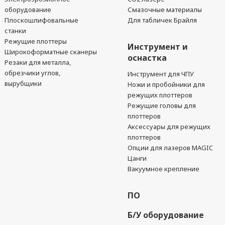
оборудование
Смазочные материалы
Плоскошлифовальные
Для табличек Брайля
станки
Режущие плоттеры
Инструмент и
Широкоформатные сканеры
оснастка
Резаки для металла,
обрезчики углов,
Инструмент для ЧПУ
вырубщики
Ножи и пробойники для
режущих плоттеров
Режущие головы для
плоттеров
Аксессуары для режущих
плоттеров
Опции для лазеров MAGIC
Цанги
Вакуумное крепление
ПО
Б/У оборудование