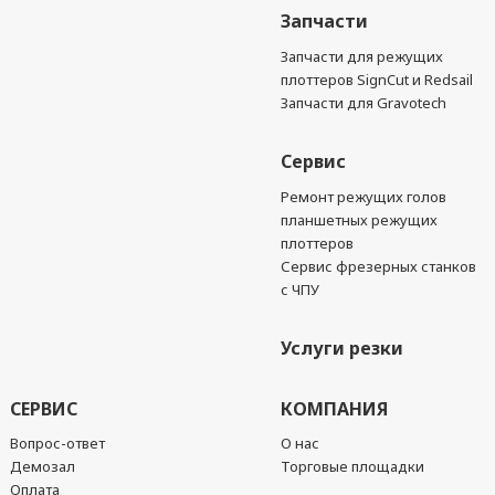
Запчасти
Запчасти для режущих
плоттеров SignCut и Redsail
Запчасти для Gravotech
Сервис
Ремонт режущих голов
планшетных режущих
плоттеров
Сервис фрезерных станков
с ЧПУ
Услуги резки
СЕРВИС
КОМПАНИЯ
Вопрос-ответ
О нас
Демозал
Торговые площадки
Оплата