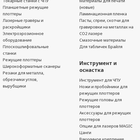
Токарные станки с ЧПУ
Материалы для печати
Планшетные режущие
(новые)
плоттеры
Ламинационная пленка
Лазерные гравёры и
Пасты, спреи, скотчи для
раскройщики
гравировки на металлах на
Электроэрозионное
CO2 лазере
оборудование
Смазочные материалы
Плоскошлифовальные
Для табличек Брайля
станки
Режущие плоттеры
Инструмент и
Широкоформатные сканеры
оснастка
Резаки для металла,
обрезчики углов,
Инструмент для ЧПУ
вырубщики
Ножи и пробойники для
режущих плоттеров
Режущие головы для
плоттеров
Аксессуары для режущих
плоттеров
Опции для лазеров MAGIC
Цанги
Вакуумное крепление