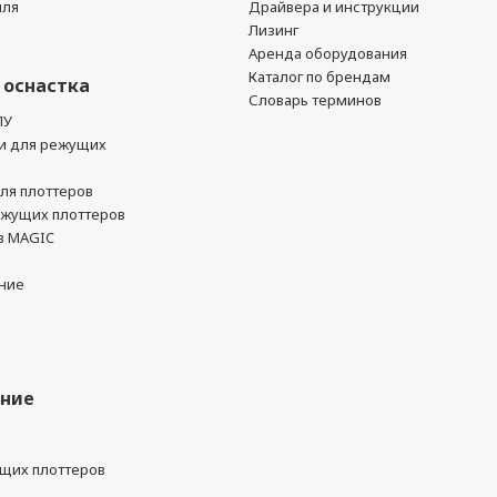
йля
Драйвера и инструкции
Лизинг
Аренда оборудования
Каталог по брендам
 оснастка
Словарь терминов
ПУ
и для режущих
ля плоттеров
ежущих плоттеров
в MAGIC
ние
ание
ущих плоттеров