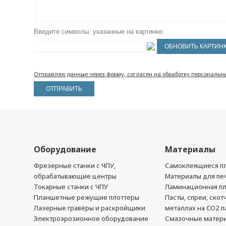
Введите символы, указанные на картинке:
Отправляя данные через форму, согласен на обработку персональн
Оборудование
Материалы
Фрезерные станки с ЧПУ,
Самоклеящиеся пл
обрабатывающие центры
Материалы для печ
Токарные станки с ЧПУ
Ламинационная п
Планшетные режущие плоттеры
Пасты, спреи, скот
Лазерные гравёры и раскройщики
металлах на CO2 л
Электроэрозионное оборудование
Смазочные матер