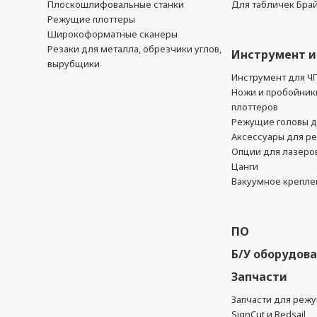
Плоскошлифовальные станки
Для табличек Бра
Режущие плоттеры
Широкоформатные сканеры
Резаки для металла, обрезчики углов,
Инструмент и
вырубщики
Инструмент для Ч
Ножи и пробойник
плоттеров
Режущие головы д
Аксессуары для р
Опции для лазеро
Цанги
Вакуумное крепле
ПО
Б/У оборудов
Запчасти
Запчасти для реж
SignCut и Redsail