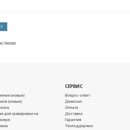
ых данных
СЕРВИС
енки (новые)
Вопрос-ответ
ати (новые)
Демозал
ленка
Оплата
чи для гравировки на
Доставка
азере
Гарантия
иалы
Техподдержка