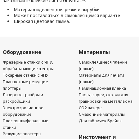
заказывайте клейкие листы Gravotac™.
Материал идеален для резки и вырубки
Может поставляться в самоклеящемся варианте
Широкая цветовая гамма.
Оборудование
Материалы
Фрезерные станки с ЧПУ,
Самоклеящиеся пленки
обрабатывающие центры
(новые)
Токарные станки с ЧПУ
Материалы для печати
Планшетные режущие
(новые)
плоттеры
Ламинационная пленка
Лазерные гравёры и
Пасты, спреи, скотчи для
раскройщики
гравировки на металлах на
Электроэрозионное
CO2 лазере
оборудование
Смазочные материалы
Плоскошлифовальные
Для табличек Брайля
станки
Режущие плоттеры
Инструмент и