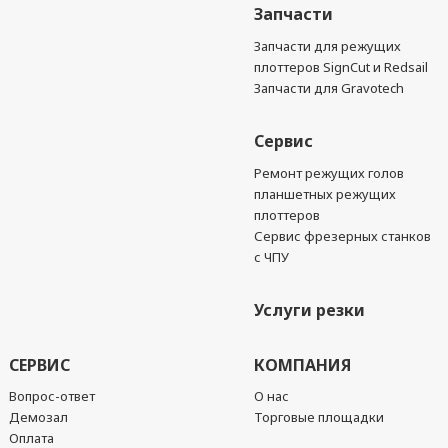
Запчасти
Запчасти для режущих
плоттеров SignCut и Redsail
Запчасти для Gravotech
Сервис
Ремонт режущих голов
планшетных режущих
плоттеров
Сервис фрезерных станков
с ЧПУ
Услуги резки
СЕРВИС
КОМПАНИЯ
Вопрос-ответ
О нас
Демозал
Торговые площадки
Оплата