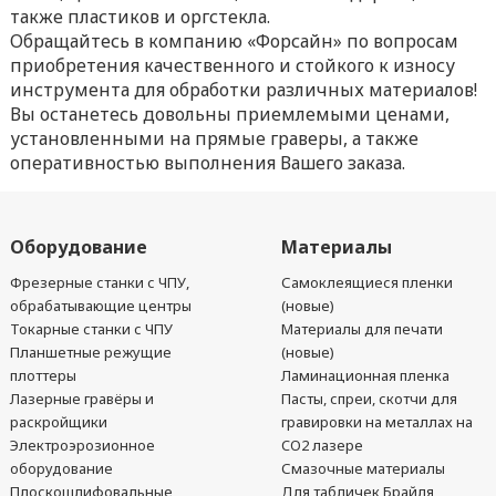
также пластиков и оргстекла.
Обращайтесь в компанию «Форсайн» по вопросам
приобретения качественного и стойкого к износу
инструмента для обработки различных материалов!
Вы останетесь довольны приемлемыми ценами,
установленными на прямые граверы, а также
оперативностью выполнения Вашего заказа.
Оборудование
Материалы
Фрезерные станки с ЧПУ,
Самоклеящиеся пленки
обрабатывающие центры
(новые)
Токарные станки с ЧПУ
Материалы для печати
Планшетные режущие
(новые)
плоттеры
Ламинационная пленка
Лазерные гравёры и
Пасты, спреи, скотчи для
раскройщики
гравировки на металлах на
Электроэрозионное
CO2 лазере
оборудование
Смазочные материалы
Плоскошлифовальные
Для табличек Брайля