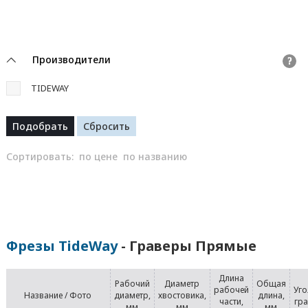
Производители
?
TIDEWAY
Сортировать:
по цене
по названию
Фрезы TideWay
- Граверы Прямые
Длина
Рабочий
Диаметр
Общая
рабочей
Уго
Название / Фото
диаметр,
хвостовика,
длина,
части,
гр
мм
мм
мм