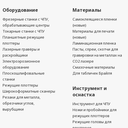
Оборудование
Материалы
Фрезерные станки с ЧПУ,
Самоклеящиеся пленки
обрабатывающие центры
(новые)
Токарные станки с ЧПУ
Материалы для печати
Планшетные режущие
(новые)
плоттеры
Ламинационная пленка
Лазерные гравёры и
Пасты, спреи, скотчи для
раскройщики
гравировки на металлах на
Электроэрозионное
CO2 лазере
оборудование
Смазочные материалы
Плоскошлифовальные
Для табличек Брайля
станки
Режущие плоттеры
Инструмент и
Широкоформатные сканеры
оснастка
Резаки для металла,
обрезчики углов,
Инструмент для ЧПУ
вырубщики
Ножи и пробойники для
режущих плоттеров
Режущие головы для
плоттеров