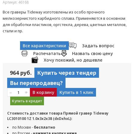
Артикул: 46168
Все граверы Tideway изготовлены из особо прочного
мелкозернистого карбидного сплава. Применяются в основном
для обработки пластиков, оргстекла, дерева, цветных металлов,
стали и пр.
Все характеристики
Задать вопрос
Распечатать
Назвать свою цену
Хочу похожий, но дешевле
964 руб.
Купить через тендер
Вы перепродавец?
–
+
В корзину
Купить в 1 клик
Купить в кредит
Стоимость доставки товара Прямой гравер Tideway
LC3010100 1Z 1.0x3x2x38 (dxDxhxL):
по Москве -
бесплатно
по России -
нажмите кнопку ниже