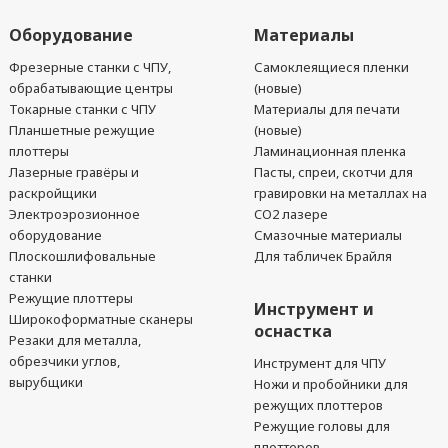
Оборудование
Материалы
Фрезерные станки с ЧПУ,
Самоклеящиеся пленки
обрабатывающие центры
(новые)
Токарные станки с ЧПУ
Материалы для печати
Планшетные режущие
(новые)
плоттеры
Ламинационная пленка
Лазерные гравёры и
Пасты, спреи, скотчи для
раскройщики
гравировки на металлах на
Электроэрозионное
CO2 лазере
оборудование
Смазочные материалы
Плоскошлифовальные
Для табличек Брайля
станки
Режущие плоттеры
Инструмент и
Широкоформатные сканеры
оснастка
Резаки для металла,
обрезчики углов,
Инструмент для ЧПУ
вырубщики
Ножи и пробойники для
режущих плоттеров
Режущие головы для
плоттеров