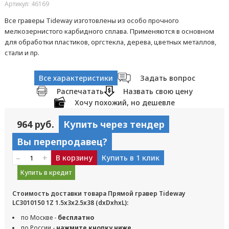
Артикул: 46169
Все граверы Tideway изготовлены из особо прочного
мелкозернистого карбидного сплава. Применяются в основном
для обработки пластиков, оргстекла, дерева, цветных металлов,
стали и пр.
Все характеристики
Задать вопрос
Распечатать
Назвать свою цену
Хочу похожий, но дешевле
964 руб.
Купить через тендер
Вы перепродавец?
–
+
В корзину
Купить в 1 клик
Купить в кредит
Стоимость доставки товара Прямой гравер Tideway
LC3010150 1Z 1.5x3x2.5x38 (dxDxhxL):
по Москве -
бесплатно
по России -
нажмите кнопку ниже