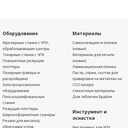
Оборудование
Материалы
Фрезерные станки с ЧПУ,
Самоклеящиеся пленки
обрабатывающие центры
(новые)
Токарные станки с ЧПУ
Материалы для печати
Планшетные режущие
(новые)
плоттеры
Ламинационная пленка
Лазерные гравёры и
Пасты, спреи, скотчи для
раскройщики
гравировки на металлах на
Электроэрозионное
CO2 лазере
оборудование
Смазочные материалы
Плоскошлифовальные
Для табличек Брайля
станки
Режущие плоттеры
Инструмент и
Широкоформатные сканеры
оснастка
Резаки для металла,
обрезчики углов,
Инструмент для ЧПУ