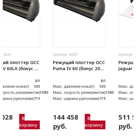
Артикул: 4039
Артикул: 4046
Режущий плоттер GCC
Режущий плоттер GCC
Puma IV 60 (бонус 20
Jaguar V 61 LX (J5-61
ножей)
LX) (бонус 20 ножей)
до
до
Макс. давление ножа(г)
500
Макс. давление ножа(г)
600
080
Макс. скорость резки(мм/сек)
1080
Макс. скорость резки(мм/сек)
1530
Макс. ширина рулона(мм)
719
Макс. ширина рулона(мм)
760
144 458
511 583
В
В
руб.
руб.
корзину
корзину