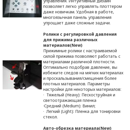
управления. Интуитивный дизайн
позволяет легко управлять плоттером
даже новичкам. Удобная в работе,
многоязычная панель управления
упрощает даже сложные задачи.
Ролики с регулировкой давления
для прижима различных
материалов
(
New
)
Прижимные ролики с настраиваемой
силой прижима позволяют работать с
материалами различной плотности.
Оптимально подобрав давление, вы
избежите следов на мягких материалах
и проскальзывания/смещения более
плотных материалов. Параметры
настройки для некоторых материалов:
· Тяжелый (Heavy): Пескоструйная и
светоотражающая пленка
·Средний (Medium): Винил;
· Легкий (Light): Пленка для тонировки
стекол.
Авто-обрезка материала
(
New
)