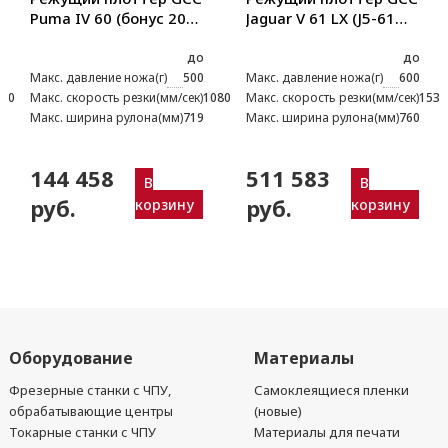
Puma IV 60 (бонус 20
Jaguar V 61 LX (J5-61
ножей)
LX) (бонус 20 ножей)
до
до
Макс. давление ножа(г)
500
Макс. давление ножа(г)
600
080
Макс. скорость резки(мм/сек)
1080
Макс. скорость резки(мм/сек)
1530
Макс. ширина рулона(мм)
719
Макс. ширина рулона(мм)
760
144 458
511 583
В
В
руб.
руб.
корзину
корзину
Оборудование
Материалы
Фрезерные станки с ЧПУ,
Самоклеящиеся пленки
обрабатывающие центры
(новые)
Токарные станки с ЧПУ
Материалы для печати