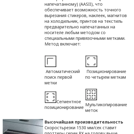
напечатанному) (AASII), что
обеспечивает возможность точного
вырезания стикеров, наклеек, магнитов
на холодильник, принтов на текстиль
предварительно напечатанных на
носителе любым методом со
специальными привязочными метками.
Метод включает:
Автоматический
Позиционирование
поиск первой
по четырем меткам
метки
Сегментное
Мультикопирование
позиционирование
меток
Высочайшая производительность
Скоростьрезки 1530 мм/сек ставит
плоттеры серии RX на голову выше