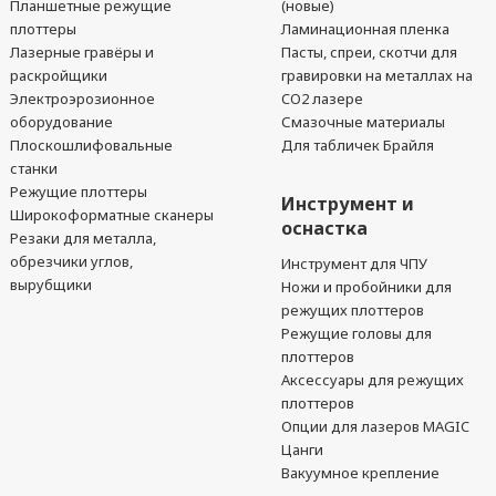
Планшетные режущие
(новые)
плоттеры
Ламинационная пленка
Лазерные гравёры и
Пасты, спреи, скотчи для
раскройщики
гравировки на металлах на
Электроэрозионное
CO2 лазере
оборудование
Смазочные материалы
Плоскошлифовальные
Для табличек Брайля
станки
Режущие плоттеры
Инструмент и
Широкоформатные сканеры
оснастка
Резаки для металла,
обрезчики углов,
Инструмент для ЧПУ
вырубщики
Ножи и пробойники для
режущих плоттеров
Режущие головы для
плоттеров
Аксессуары для режущих
плоттеров
Опции для лазеров MAGIC
Цанги
Вакуумное крепление