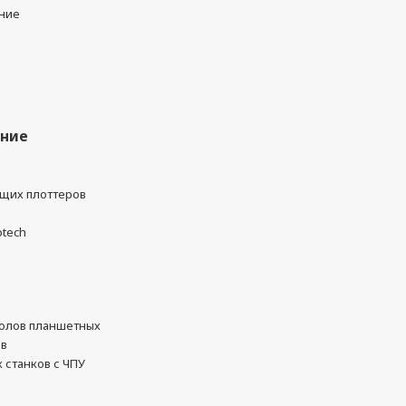
ние
ание
ущих плоттеров
otech
олов планшетных
ов
 станков с ЧПУ