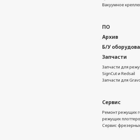
Вакуумное крепле
ПО
Архив
Б/У оборудов
Запчасти
Запчасти для реж
SignCut и Redsail
Запчасти для Grav
Сервис
Ремонт режущих г
режущих плоттер
Сервис фрезерных