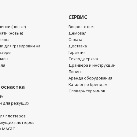
СЕРВИС
енки (новые)
Вопрос-ответ
ати (новые)
Демозал
ленка
Оплата
чи для гравировки на
Доставка
азере
Гарантия
иалы
Техподдержка
йля
Драйвера и инструкции
Лизинг
Аренда оборудования
Каталог по брендам
 оснастка
Словарь терминов
ПУ
и для режущих
ля плоттеров
ежущих плоттеров
в MAGIC