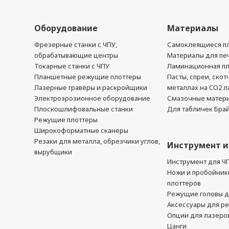
Оборудование
Материалы
Фрезерные станки с ЧПУ,
Самоклеящиеся пл
обрабатывающие центры
Материалы для печ
Токарные станки с ЧПУ
Ламинационная п
Планшетные режущие плоттеры
Пасты, спреи, скот
Лазерные гравёры и раскройщики
металлах на CO2 л
Электроэрозионное оборудование
Смазочные матер
Плоскошлифовальные станки
Для табличек Бра
Режущие плоттеры
Широкоформатные сканеры
Резаки для металла, обрезчики углов,
Инструмент и
вырубщики
Инструмент для Ч
Ножи и пробойник
плоттеров
Режущие головы д
Аксессуары для р
Опции для лазеро
Цанги