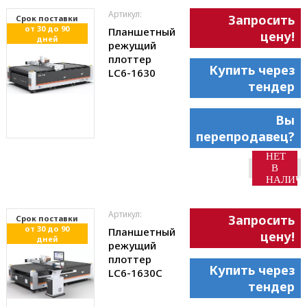
Артикул:
Запросить
Cрок поставки
от 30 до 90
Планшетный
цену!
дней
режущий
плоттер
Купить через
LC6-1630
тендер
Вы
перепродавец?
НЕТ
В
НАЛИЧ
Артикул:
Запросить
Cрок поставки
от 30 до 90
Планшетный
цену!
дней
режущий
плоттер
Купить через
LC6-1630С
тендер