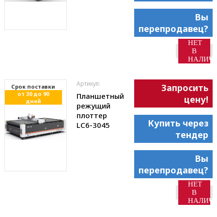
Вы
перепродавец?
НЕТ
В
НАЛИЧ
Артикул:
Запросить
Cрок поставки
от 30 до 90
Планшетный
цену!
дней
режущий
плоттер
Купить через
LC6-3045
тендер
Вы
перепродавец?
НЕТ
В
НАЛИЧ