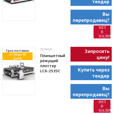
тендер
Вы
перепродавец?
НЕТ
В
НАЛИЧ
Артикул:
Запросить
Cрок поставки
от 30 до 90
Планшетный
цену!
дней
режущий
плоттер
Купить через
LC6-2535С
тендер
Вы
перепродавец?
НЕТ
В
НАЛИЧ