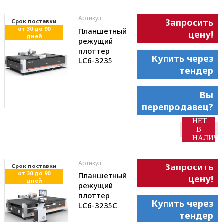
Артикул:
Запросить
Cрок поставки
от 30 до 90
Планшетный
цену!
дней
режущий
плоттер
Купить через
LC6-3235
тендер
Вы
перепродавец?
НЕТ
В
НАЛИЧ
Артикул:
Запросить
Cрок поставки
от 30 до 90
Планшетный
цену!
дней
режущий
плоттер
Купить через
LC6-3235С
тендер