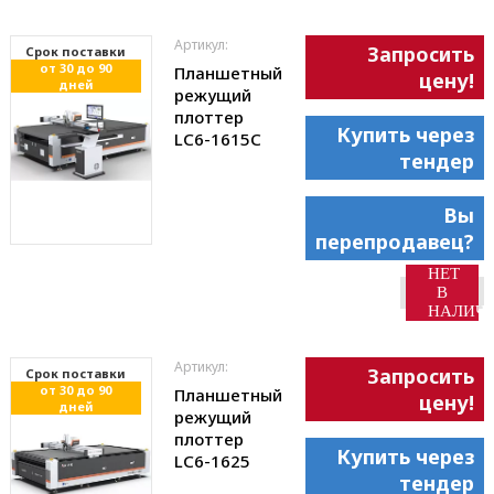
Артикул:
Запросить
Cрок поставки
от 30 до 90
Планшетный
цену!
дней
режущий
плоттер
Купить через
LC6-1615С
тендер
Вы
перепродавец?
НЕТ
В
НАЛИЧ
Артикул:
Запросить
Cрок поставки
от 30 до 90
Планшетный
цену!
дней
режущий
плоттер
Купить через
LC6-1625
тендер