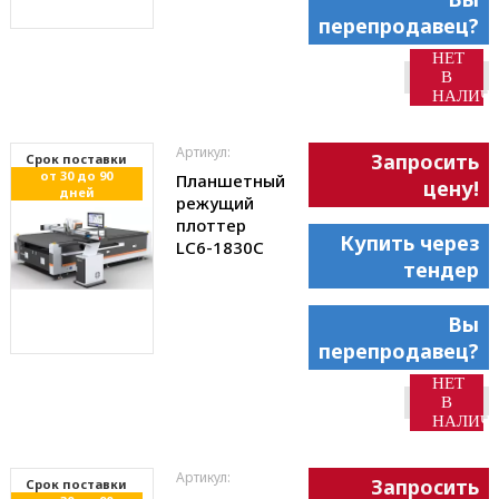
перепродавец?
НЕТ
В
НАЛИЧ
Артикул:
Запросить
Cрок поставки
от 30 до 90
Планшетный
цену!
дней
режущий
плоттер
Купить через
LC6-1830С
тендер
Вы
перепродавец?
НЕТ
В
НАЛИЧ
Артикул:
Запросить
Cрок поставки