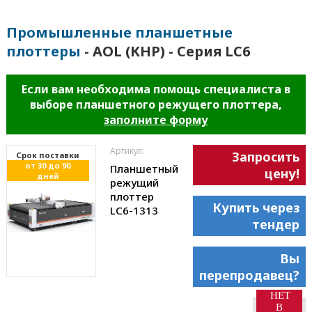
Промышленные планшетные
плоттеры
- AOL (КНР) - Серия LC6
Если вам необходима помощь специалиста в
выборе планшетного режущего плоттера,
заполните форму
Артикул:
Запросить
Cрок поставки
от 30 до 90
Планшетный
цену!
дней
режущий
плоттер
Купить через
LC6-1313
тендер
Вы
перепродавец?
НЕТ
В