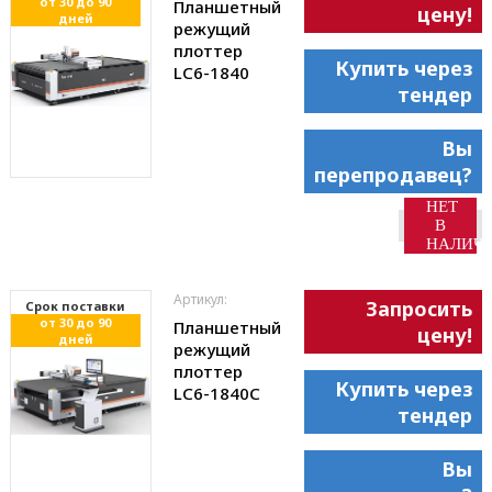
от 30 до 90
Планшетный
цену!
дней
режущий
плоттер
Купить через
LC6-1840
тендер
Вы
перепродавец?
НЕТ
В
НАЛИЧ
Артикул:
Запросить
Cрок поставки
от 30 до 90
Планшетный
цену!
дней
режущий
плоттер
Купить через
LC6-1840С
тендер
Вы