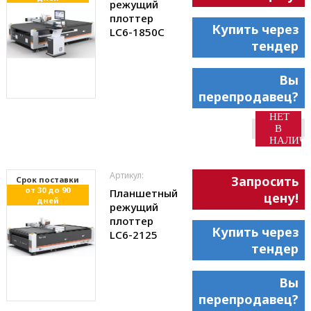
режущий
плоттер
Купить через
LC6-1850С
тендер
Вы
перепродавец?
НЕТ
В
НАЛИЧ
Артикул:
Запросить
Cрок поставки
от 30 до 90
Планшетный
цену!
дней
режущий
плоттер
Купить через
LC6-2125
тендер
Вы
перепродавец?