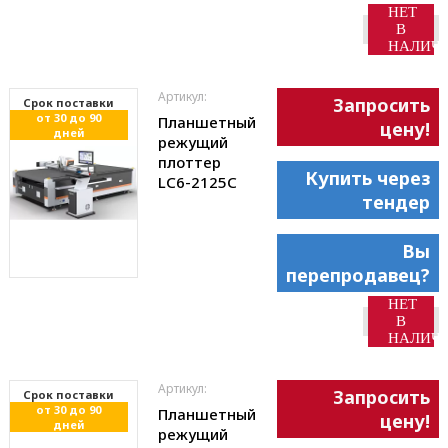
НЕТ
В
НАЛИЧ
Артикул:
Запросить
Cрок поставки
от 30 до 90
Планшетный
цену!
дней
режущий
плоттер
Купить через
LC6-2125С
тендер
Вы
перепродавец?
НЕТ
В
НАЛИЧ
Артикул:
Запросить
Cрок поставки
от 30 до 90
Планшетный
цену!
дней
режущий