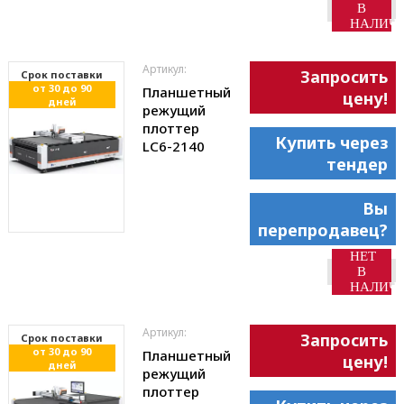
В
НАЛИЧ
Артикул:
Запросить
Cрок поставки
от 30 до 90
Планшетный
цену!
дней
режущий
плоттер
Купить через
LC6-2140
тендер
Вы
перепродавец?
НЕТ
В
НАЛИЧ
Артикул:
Запросить
Cрок поставки
от 30 до 90
Планшетный
цену!
дней
режущий
плоттер