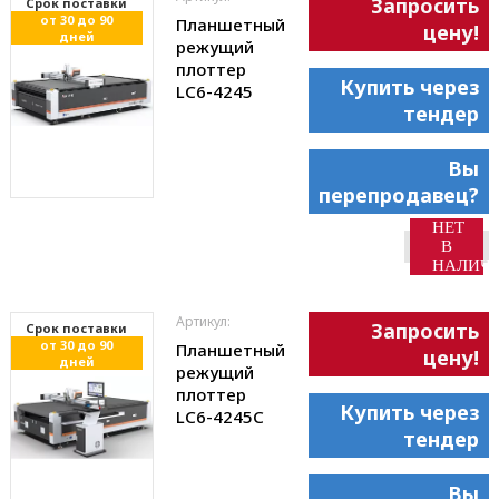
Запросить
Cрок поставки
от 30 до 90
Планшетный
цену!
дней
режущий
плоттер
Купить через
LC6-4245
тендер
Вы
перепродавец?
НЕТ
В
НАЛИЧ
Артикул:
Запросить
Cрок поставки
от 30 до 90
Планшетный
цену!
дней
режущий
плоттер
Купить через
LC6-4245С
тендер
Вы