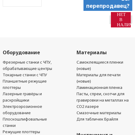
перепродавец?
НЕТ
В
НАЛИЧ
Оборудование
Материалы
Фрезерные станки с ЧПУ,
Самоклеящиеся пленки
обрабатывающие центры
(новые)
Токарные станки с ЧПУ
Материалы для печати
Планшетные режущие
(новые)
плоттеры
Ламинационная пленка
Лазерные гравёры и
Пасты, спреи, скотчи для
раскройщики
гравировки на металлах на
Электроэрозионное
CO2 лазере
оборудование
Смазочные материалы
Плоскошлифовальные
Для табличек Брайля
станки
Режущие плоттеры