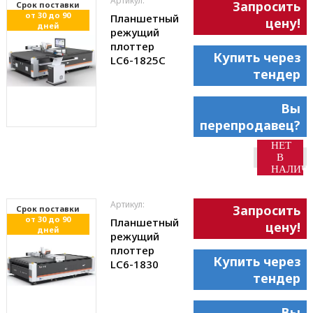
Артикул:
Запросить
Cрок поставки
от 30 до 90
Планшетный
цену!
дней
режущий
плоттер
Купить через
LC6-1825С
тендер
Вы
перепродавец?
НЕТ
В
НАЛИЧ
Артикул:
Запросить
Cрок поставки
от 30 до 90
Планшетный
цену!
дней
режущий
плоттер
Купить через
LC6-1830
тендер
Вы