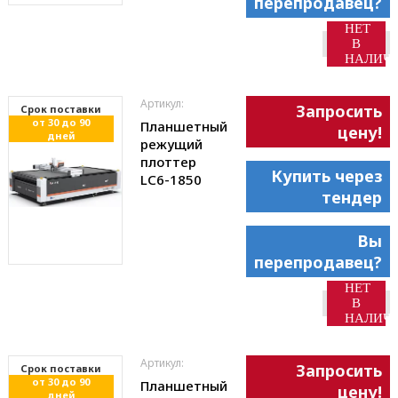
перепродавец?
НЕТ
В
НАЛИЧ
Артикул:
Запросить
Cрок поставки
от 30 до 90
Планшетный
цену!
дней
режущий
плоттер
Купить через
LC6-1850
тендер
Вы
перепродавец?
НЕТ
В
НАЛИЧ
Артикул:
Запросить
Cрок поставки
от 30 до 90
Планшетный
цену!
дней