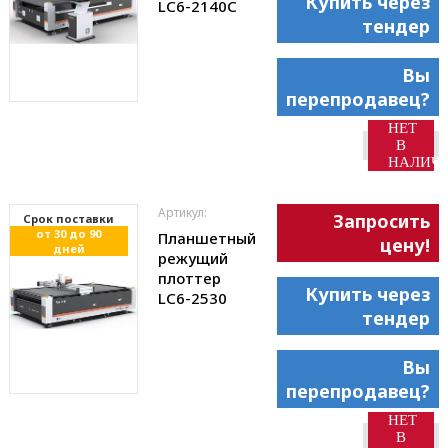
Купить через
LC6-2140С
тендер
Вы
перепродавец?
НЕТ
В
НАЛИЧ
Артикул:
Запросить
Cрок поставки
от 30 до 90
Планшетный
цену!
дней
режущий
плоттер
Купить через
LC6-2530
тендер
Вы
перепродавец?
НЕТ
В