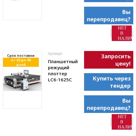
Вы
перепродавец?
НЕТ
В
НАЛИЧ
Артикул:
Запросить
Cрок поставки
от 30 до 90
Планшетный
цену!
дней
режущий
плоттер
Купить через
LC6-1625С
тендер
Вы
перепродавец?
НЕТ
В
НАЛИЧ