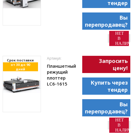
тендер
Вы
перепродавец?
НЕТ
В
НАЛИЧ
Артикул:
Запросить
Cрок поставки
от 30 до 90
Планшетный
цену!
дней
режущий
плоттер
Купить через
LC6-1615
тендер
Вы
перепродавец?
НЕТ
В
НАЛИЧ