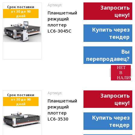
Артикул:
Запросить
Cрок поставки
от 30 до 90
Планшетный
цену!
дней
режущий
плоттер
Купить через
LC6-3045С
тендер
Вы
перепродавец?
НЕТ
В
НАЛИЧ
Артикул:
Запросить
Cрок поставки
от 30 до 90
Планшетный
цену!
дней
режущий
плоттер
Купить через
LC6-3530
тендер