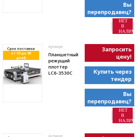
Вы
перепродавец?
НЕТ
В
НАЛИЧ
Артикул:
Запросить
Cрок поставки
от 30 до 90
Планшетный
цену!
дней
режущий
плоттер
Купить через
LC6-3530С
тендер
Вы
перепродавец?
НЕТ
В
НАЛИЧ
Артикул: