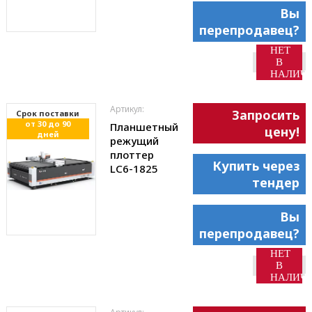
Вы
перепродавец?
НЕТ
В
НАЛИЧ
Артикул:
Запросить
Cрок поставки
от 30 до 90
Планшетный
цену!
дней
режущий
плоттер
Купить через
LC6-1825
тендер
Вы
перепродавец?
НЕТ
В
НАЛИЧ