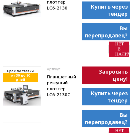
плоттер
Купить через
LC6-2130
тендер
Вы
перепродавец?
НЕТ
В
НАЛИЧ
Артикул:
Запросить
Cрок поставки
от 30 до 90
Планшетный
цену!
дней
режущий
плоттер
Купить через
LC6-2130С
тендер
Вы
перепродавец?
НЕТ