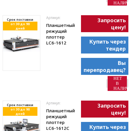
НАЛИЧ
Артикул:
Запросить
Cрок поставки
от 30 до 90
Планшетный
цену!
дней
режущий
плоттер
Купить через
LC6-1612
тендер
Вы
перепродавец?
НЕТ
В
НАЛИЧ
Артикул:
Запросить
Cрок поставки
от 30 до 90
Планшетный
цену!
дней
режущий
плоттер
Купить через
LC6-1612С