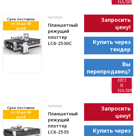
НАЛИЧ
Артикул:
Запросить
Cрок поставки
от 30 до 90
Планшетный
цену!
дней
режущий
плоттер
Купить через
LC6-2530С
тендер
Вы
перепродавец?
НЕТ
В
НАЛИЧ
Артикул:
Запросить
Cрок поставки
от 30 до 90
Планшетный
цену!
дней
режущий
плоттер
Купить через
LC6-2535