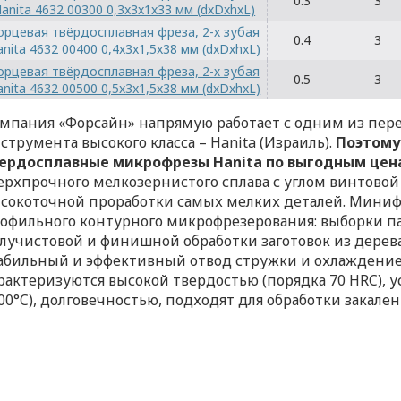
0.3
3
anita 4632 00300 0,3x3x1x33 мм (dxDxhxL)
орцевая твёрдосплавная фреза, 2-х зубая
0.4
3
anita 4632 00400 0,4x3x1,5x38 мм (dxDxhxL)
орцевая твёрдосплавная фреза, 2-х зубая
0.5
3
anita 4632 00500 0,5x3x1,5x38 мм (dxDxhxL)
мпания «Форсайн» напрямую работает с одним из пе
струмента высокого класса – Hanita (Израиль).
Поэтому
ердосплавные микрофрезы Hanita по выгодным цен
ерхпрочного мелкозернистого сплава с углом винтовой
сокоточной проработки самых мелких деталей. Миниф
офильного контурного микрофрезерования: выборки па
лучистовой и финишной обработки заготовок из дерева
абильный и эффективный отвод стружки и охлаждение
рактеризуются высокой твердостью (порядка 70 HRC), 
00°C), долговечностью, подходят для обработки закален