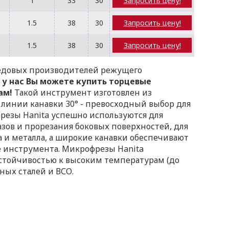
1
33
30
Запросить цену!
1.5
38
30
Запросить цену!
1.5
38
30
Запросить цену!
редовых производителей режущего
 у нас Вы можете купить торцевые
ам!
Такой инструмент изготовлен из
 линии канавки 30° - превосходный выбор для
резы Hanita успешно используются для
зов и прорезания боковых поверхностей, для
 и металла, а широкие канавки обеспечивают
 инструмента. Микрофрезы Hanita
устойчивостью к высоким температурам (до
ных сталей и ВСО.