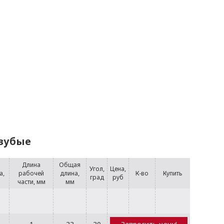
 зубые
Длина
Общая
Угол,
Цена,
а,
рабочей
длина,
К-во
Купить
град
руб
части, мм
мм