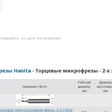
ртировать:
по цене
по названию
резы Hanita
- Торцевые микрофрезы - 2-х
Рабочий
Диаметр
Название / Фото
диаметр,
хвостовик
мм
мм
орцевая твёрдосплавная фреза, 2-х зубая