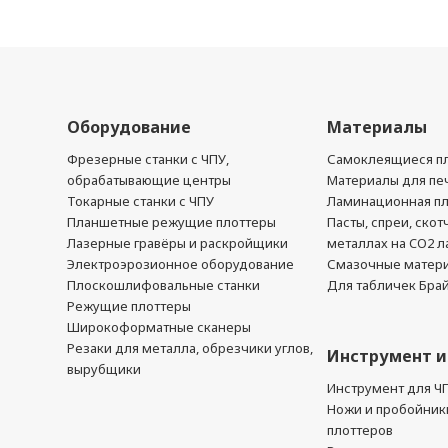
Оборудование
Материалы
Фрезерные станки с ЧПУ,
Самоклеящиеся пл
обрабатывающие центры
Материалы для печ
Токарные станки с ЧПУ
Ламинационная п
Планшетные режущие плоттеры
Пасты, спреи, скот
Лазерные гравёры и раскройщики
металлах на CO2 л
Электроэрозионное оборудование
Смазочные матер
Плоскошлифовальные станки
Для табличек Бра
Режущие плоттеры
Широкоформатные сканеры
Резаки для металла, обрезчики углов,
Инструмент и
вырубщики
Инструмент для Ч
Ножи и пробойник
плоттеров