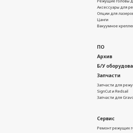
Режущие головы д
Аксессуары для р
Опции для лазеро
Цанги
Вакуумное крепле
ПО
Архив
Б/У оборудов
Запчасти
Запчасти для реж
SignCut и Redsail
Запчасти для Grav
Сервис
Ремонт режущих г