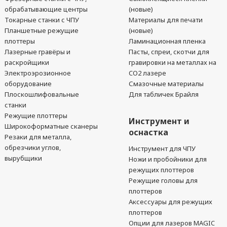
обрабатывающие центры
(новые)
Токарные станки с ЧПУ
Материалы для печати
Планшетные режущие
(новые)
плоттеры
Ламинационная пленка
Лазерные гравёры и
Пасты, спреи, скотчи для
раскройщики
гравировки на металлах на
Электроэрозионное
CO2 лазере
оборудование
Смазочные материалы
Плоскошлифовальные
Для табличек Брайля
станки
Режущие плоттеры
Инструмент и
Широкоформатные сканеры
оснастка
Резаки для металла,
обрезчики углов,
Инструмент для ЧПУ
вырубщики
Ножи и пробойники для
режущих плоттеров
Режущие головы для
плоттеров
Аксессуары для режущих
плоттеров
Опции для лазеров MAGIC