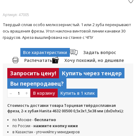
Артикул: 47005
Твердый сплав особо мелкозернистый. 1 или 2 зуба перекрывают
ось вращения фрезы. Угол наклона винтовой линии канавки 30
градусов. Aреза вышлифована на станке с ЧПУ
Все характеристики
Задать вопрос
Распечатать
Хочу похожий, но дешевле
Запросить цену!
Купить через тендер
Вы перепродавец?
–
+
В корзину
Купить в 1 клик
Стоимость доставки товара Торцевая твёрдосплавная
фреза, 2-х зубая Hanita 4632 00500 0,5x3x1,5x38 мм (dxDxhxL):
по Москве -
бесплатно
по России -
нажмите кнопку ниже
в Казахстан - уточняйте у менеджеров