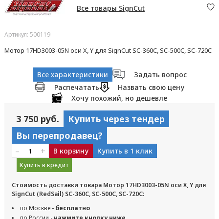
Все товары SignCut
Артикул: 500119
Мотор 17HD3003-05N оси Х, Y для SignCut SC-360C, SC-500C, SC-720C
Все характеристики
Задать вопрос
Распечатать
Назвать свою цену
Хочу похожий, но дешевле
3 750 руб.
Купить через тендер
Вы перепродавец?
–
+
В корзину
Купить в 1 клик
Купить в кредит
Стоимость доставки товара Мотор 17HD3003-05N оси Х, Y для
SignCut (RedSail) SC-360C, SC-500C, SC-720C:
по Москве -
бесплатно
по России -
нажмите кнопку ниже