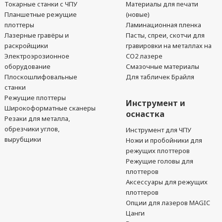
Токарные станки с ЧПУ
Материалы для печати
Планшетные режущие
(новые)
плоттеры
Ламинационная пленка
Лазерные гравёры и
Пасты, спреи, скотчи для
раскройщики
гравировки на металлах на
Электроэрозионное
CO2 лазере
оборудование
Смазочные материалы
Плоскошлифовальные
Для табличек Брайля
станки
Режущие плоттеры
Инструмент и
Широкоформатные сканеры
оснастка
Резаки для металла,
обрезчики углов,
Инструмент для ЧПУ
вырубщики
Ножи и пробойники для
режущих плоттеров
Режущие головы для
плоттеров
Аксессуары для режущих
плоттеров
Опции для лазеров MAGIC
Цанги