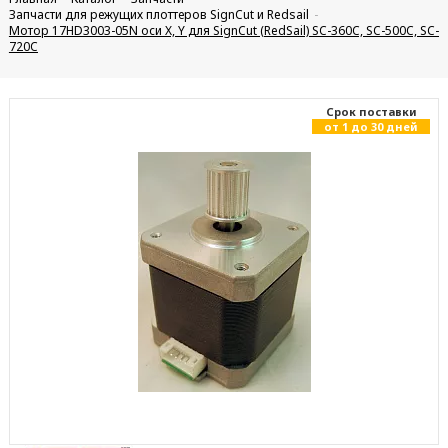
Запчасти для режущих плоттеров SignCut и Redsail
Мотор 17HD3003-05N оси Х, Y для SignCut (RedSail) SC-360C, SC-500C, SC-
720C
Cрок поставки
от 1 до 30 дней