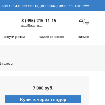
чало
О компании
Оплата
Доставка
Демозал
Контакты
8 (495) 215-11-15
info@forsign.ru
Услуги резки
Видео станков
Лизинг
й головы
7 000 руб.
Купить через тендер