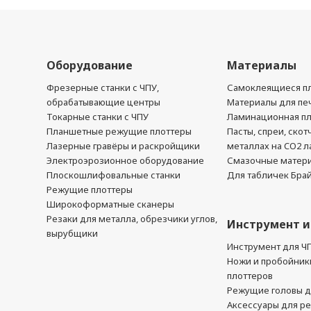
Оборудование
Материалы
Фрезерные станки с ЧПУ,
Самоклеящиеся пл
обрабатывающие центры
Материалы для печ
Токарные станки с ЧПУ
Ламинационная п
Планшетные режущие плоттеры
Пасты, спреи, скот
Лазерные гравёры и раскройщики
металлах на CO2 л
Электроэрозионное оборудование
Смазочные матер
Плоскошлифовальные станки
Для табличек Бра
Режущие плоттеры
Широкоформатные сканеры
Резаки для металла, обрезчики углов,
Инструмент и
вырубщики
Инструмент для Ч
Ножи и пробойник
плоттеров
Режущие головы д
Аксессуары для р