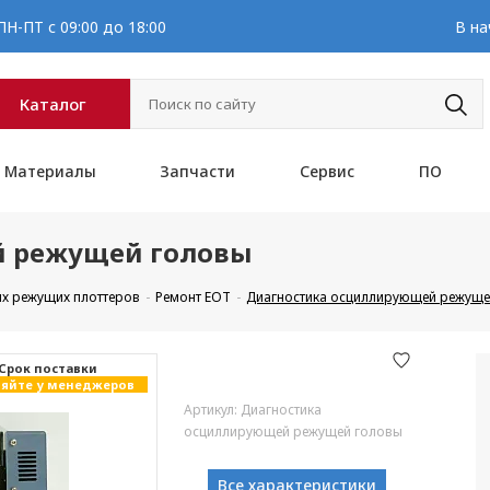
Н-ПТ с 09:00 до 18:00
В на
Каталог
Материалы
Запчасти
Сервис
ПО
й режущей головы
х режущих плоттеров
Ремонт EOT
Диагностика осциллирующей режуще
Cрок поставки
яйте у менеджеров
Артикул: Диагностика
осциллирующей режущей головы
Все характеристики