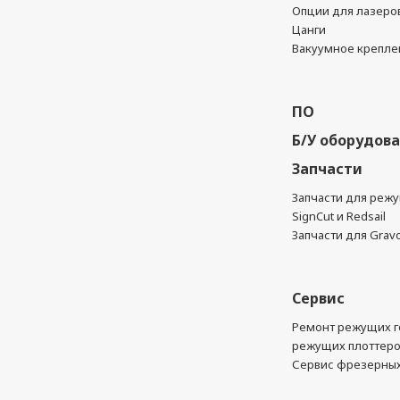
Опции для лазеро
Цанги
Вакуумное крепле
ПО
Б/У оборудов
Запчасти
Запчасти для реж
SignCut и Redsail
Запчасти для Grav
Сервис
Ремонт режущих г
режущих плоттер
Сервис фрезерных