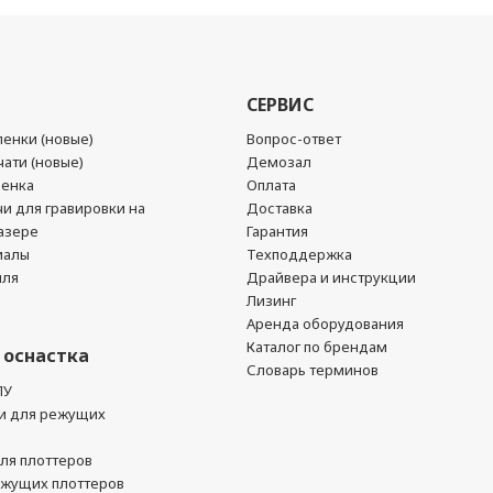
СЕРВИС
енки (новые)
Вопрос-ответ
ати (новые)
Демозал
ленка
Оплата
чи для гравировки на
Доставка
азере
Гарантия
иалы
Техподдержка
йля
Драйвера и инструкции
Лизинг
Аренда оборудования
Каталог по брендам
 оснастка
Словарь терминов
ПУ
и для режущих
ля плоттеров
ежущих плоттеров