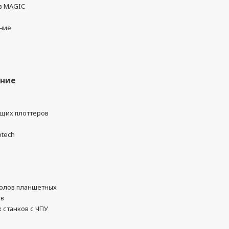
в MAGIC
ние
ание
ущих плоттеров
otech
олов планшетных
ов
 станков с ЧПУ