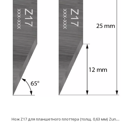
Н
ож Z17 для планшетного плоттера (толщ. 0,63 мм) Zund, DIGI, Ruizhou, iEcho, List, JingWei и пр.)