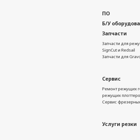
ПО
Б/У оборудов
Запчасти
Запчасти для реж
SignCut и Redsail
Запчасти для Grav
Сервис
Ремонт режущих г
режущих плоттер
Сервис фрезерных
Услуги резки