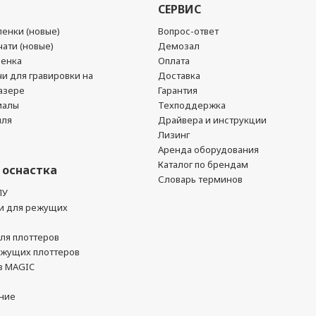
СЕРВИС
енки (новые)
Вопрос-ответ
ати (новые)
Демозал
ленка
Оплата
чи для гравировки на
Доставка
азере
Гарантия
иалы
Техподдержка
йля
Драйвера и инструкции
Лизинг
Аренда оборудования
Каталог по брендам
 оснастка
Словарь терминов
ПУ
и для режущих
ля плоттеров
ежущих плоттеров
в MAGIC
ние