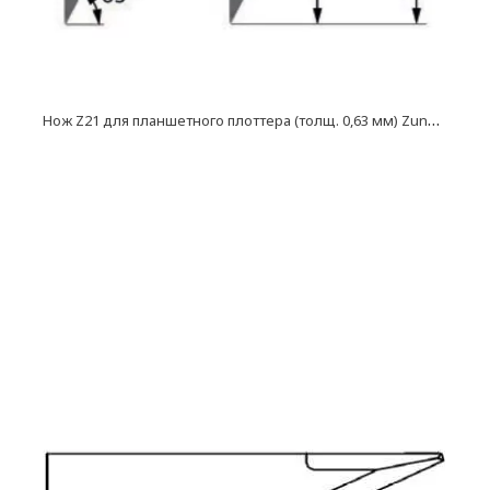
Н
ож Z21 для планшетного плоттера (толщ. 0,63 мм) Zund, DIGI, Ruizhou, iEcho, List, JingWei и пр.)