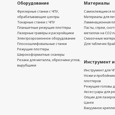
Оборудование
Материалы
Фрезерные станки с ЧПУ,
Самоклеящиеся пл
обрабатывающие центры
Материалы для печ
Токарные станки с ЧПУ
Ламинационная п
Планшетные режущие плоттеры
Пасты, спреи, скот
Лазерные гравёры и раскройщики
металлах на CO2 л
Электроэрозионное оборудование
Смазочные матер
Плоскошлифовальные станки
Для табличек Бра
Режущие плоттеры
Широкоформатные сканеры
Резаки для металла, обрезчики углов,
Инструмент и
вырубщики
Инструмент для Ч
Ножи и пробойник
плоттеров
Режущие головы д
Аксессуары для р
Опции для лазеро
Цанги
Вакуумное крепле