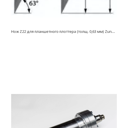
Н
ож Z22 для планшетного плоттера (толщ. 0,63 мм) Zund, DIGI, Ruizhou, iEcho, List, JingWei и пр.)