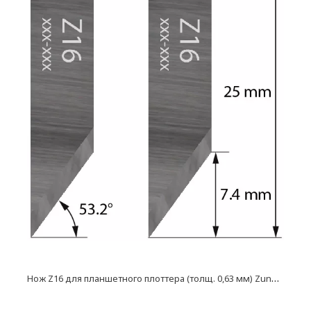
Н
ож Z16 для планшетного плоттера (толщ. 0,63 мм) Zund, DIGI, Ruizhou, iEcho, List, JingWei и пр.)