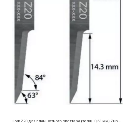
Н
ож Z20 для планшетного плоттера (толщ. 0,63 мм) Zund, DIGI, Ruizhou, iEcho, List, JingWei и пр.)