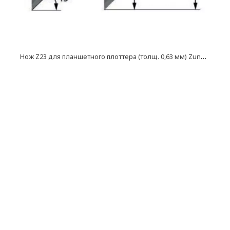
Н
ож Z23 для планшетного плоттера (толщ. 0,63 мм) Zund, DIGI, Ruizhou, iEcho, List, JingWei и пр.)