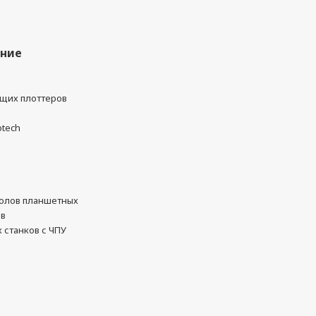
ание
ущих плоттеров
otech
олов планшетных
ов
 станков с ЧПУ