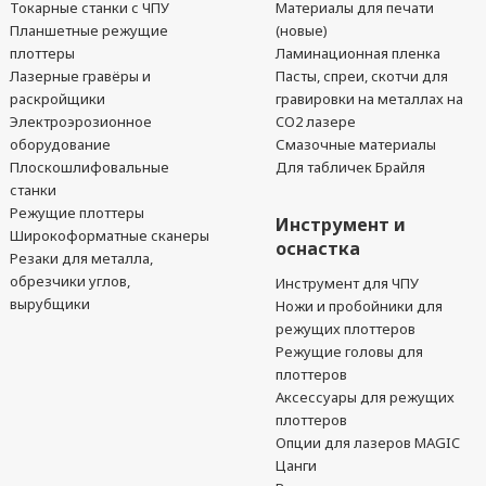
Токарные станки с ЧПУ
Материалы для печати
Планшетные режущие
(новые)
плоттеры
Ламинационная пленка
Лазерные гравёры и
Пасты, спреи, скотчи для
раскройщики
гравировки на металлах на
Электроэрозионное
CO2 лазере
оборудование
Смазочные материалы
Плоскошлифовальные
Для табличек Брайля
станки
Режущие плоттеры
Инструмент и
Широкоформатные сканеры
оснастка
Резаки для металла,
обрезчики углов,
Инструмент для ЧПУ
вырубщики
Ножи и пробойники для
режущих плоттеров
Режущие головы для
плоттеров
Аксессуары для режущих
плоттеров
Опции для лазеров MAGIC
Цанги