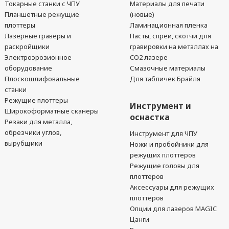
Токарные станки с ЧПУ
Материалы для печати
Планшетные режущие
(новые)
плоттеры
Ламинационная пленка
Лазерные гравёры и
Пасты, спреи, скотчи для
раскройщики
гравировки на металлах на
Электроэрозионное
CO2 лазере
оборудование
Смазочные материалы
Плоскошлифовальные
Для табличек Брайля
станки
Режущие плоттеры
Инструмент и
Широкоформатные сканеры
оснастка
Резаки для металла,
обрезчики углов,
Инструмент для ЧПУ
вырубщики
Ножи и пробойники для
режущих плоттеров
Режущие головы для
плоттеров
Аксессуары для режущих
плоттеров
Опции для лазеров MAGIC
Цанги